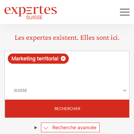
Les expertes existent. Elles sont ici.
R
×
Marketing territorial
e
q
P
u
a
y
ê
s
t
RECHERCHER
e
Recherche avancée