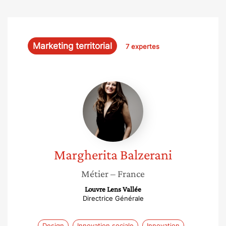
Marketing territorial
7 expertes
Margherita
Balzerani
Margherita
Balzerani
Métier
– France
Louvre Lens Vallée
Directrice Générale
Design
Innovation sociale
Innovation