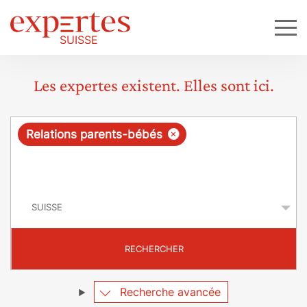
Les expertes existent. Elles sont ici.
R
×
Relations parents-bébés
e
q
P
u
a
y
ê
s
t
RECHERCHER
e
Recherche avancée