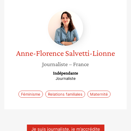
Anne-
Florence
Salvetti-
Lionne
Anne-Florence
Salvetti-Lionne
Journaliste
– France
Indépendante
Journaliste
Féminisme
Relations familiales
Maternité
Je suis journaliste, je m’accrédite