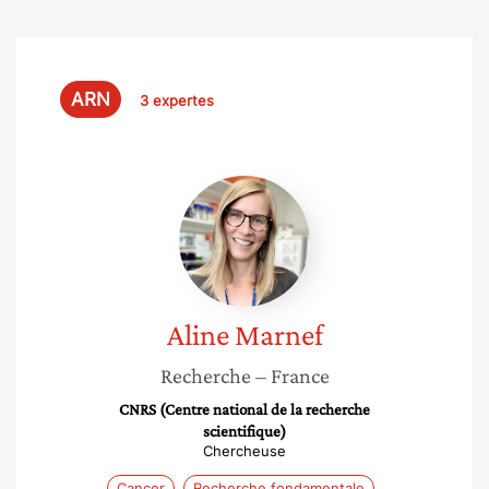
ARN
3 expertes
Aline
Marnef
Aline
Marnef
Recherche
– France
CNRS (Centre national de la recherche
scientifique)
Chercheuse
Cancer
Recherche fondamentale