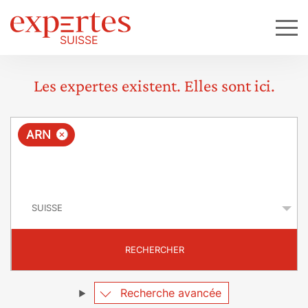
Les expertes existent. Elles sont ici.
R
×
ARN
e
q
P
u
a
y
ê
s
t
RECHERCHER
e
Recherche avancée