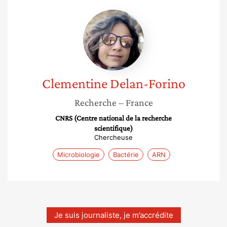
Clementine
Delan-
Forino
Clementine
Delan-Forino
Recherche
– France
CNRS (Centre national de la recherche
scientifique)
Chercheuse
Microbiologie
Bactérie
ARN
Je suis journaliste, je m’accrédite