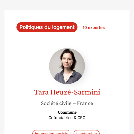
Politiques du logement
10 expertes
Tara
Heuzé-
Sarmini
Tara
Heuzé-Sarmini
Société civile
– France
Commune
Cofondatrice & CEO
Innovation sociale
Leadership