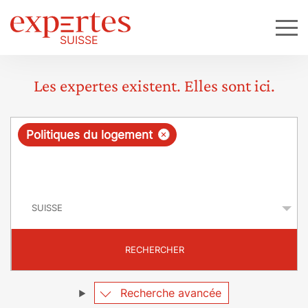
Les expertes existent. Elles sont ici.
R
×
Politiques du logement
e
q
P
u
a
y
ê
s
t
RECHERCHER
e
Recherche avancée