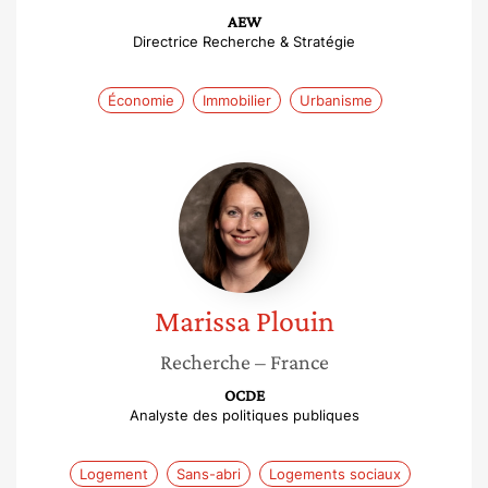
AEW
Directrice Recherche & Stratégie
Économie
Immobilier
Urbanisme
Marissa
Plouin
Marissa
Plouin
Recherche
– France
OCDE
Analyste des politiques publiques
Logement
Sans-abri
Logements sociaux