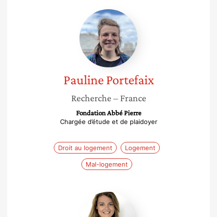
Pauline
Portefaix
Pauline
Portefaix
Recherche
– France
Fondation Abbé Pierre
Chargée d’étude et de plaidoyer
Droit au logement
Logement
Mal-logement
Caroline
Gentet-
Raskopf