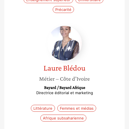
Précarité
Laure
Blédou
Laure
Blédou
Métier
– Côte d’Ivoire
Bayard / Bayard Afrique
Directrice éditorial et marketing
Littérature
Femmes et médias
Afrique subsaharienne