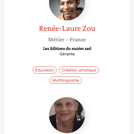
Renée-Laure
Zou
Métier
– France
Les Editions du sucrier sarl
Gérante
Éducation
Création artistique
Multilinguisme
Eudoxie
JL
Queclan