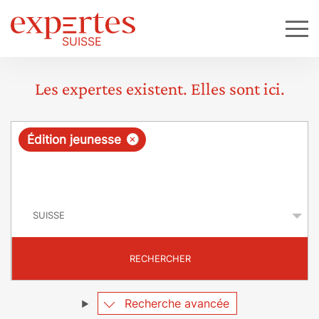
Les expertes existent. Elles sont ici.
R
×
Édition jeunesse
e
q
P
u
a
y
ê
s
t
RECHERCHER
e
Recherche avancée