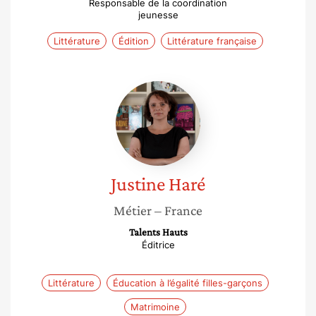
Responsable de la coordination
jeunesse
Littérature
Édition
Littérature française
Justine
Haré
Justine
Haré
Métier
– France
Talents Hauts
Éditrice
Littérature
Éducation à l’égalité filles-garçons
Matrimoine