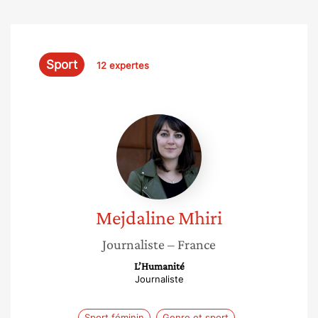
Sport
12 expertes
Mejdaline
Mhiri
Mejdaline
Mhiri
Journaliste
– France
L’Humanité
Journaliste
Sport féminin
Genre et sport