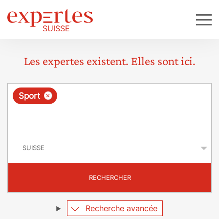
Les expertes existent. Elles sont ici.
R
×
Sport
e
q
P
u
a
y
ê
s
t
RECHERCHER
e
Recherche avancée