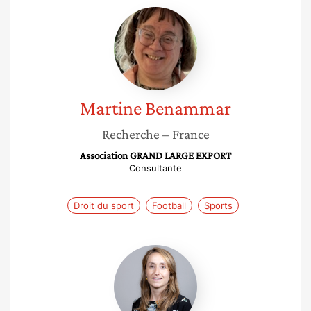
Martine
Benammar
Martine
Benammar
Recherche
– France
Association GRAND LARGE EXPORT
Consultante
Droit du sport
Football
Sports
Claire
Rabès