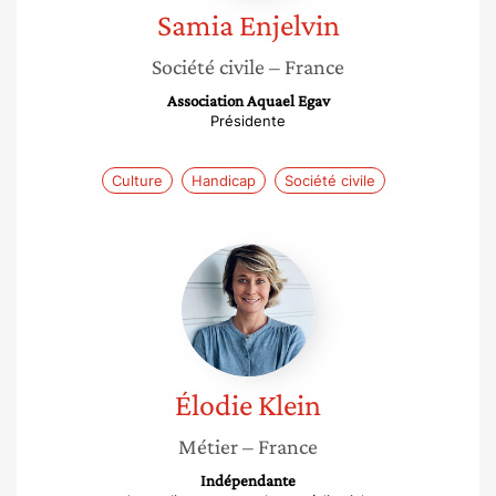
Samia
Enjelvin
Société civile
– France
Association Aquael Egav
Présidente
Culture
Handicap
Société civile
Élodie
Klein
Élodie
Klein
Métier
– France
Indépendante