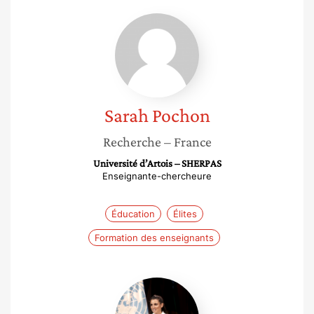
Sarah
Pochon
Sarah
Pochon
Recherche
– France
Université d’Artois – SHERPAS
Enseignante-chercheure
Éducation
Élites
Formation des enseignants
Emma
Oudiou