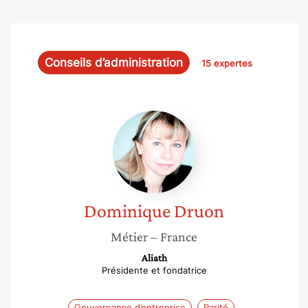
Conseils d’administration
15 expertes
Dominique
Druon
Dominique
Druon
Métier
– France
Aliath
Présidente et fondatrice
Gouvernance d’entreprise
Parité