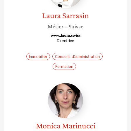
Laura
Sarrasin
Métier
– Suisse
www.laura.swiss
Directrice
Immobilier
Conseils d’administration
Formation
Monica
Marinucci
Monica
Marinucci