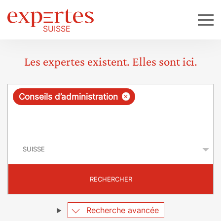
Les expertes existent. Elles sont ici.
R
×
Conseils d’administration
e
q
P
u
a
y
ê
s
t
RECHERCHER
e
Recherche avancée