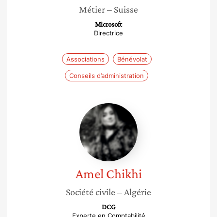
Métier
– Suisse
Microsoft
Directrice
Associations
Bénévolat
Conseils d’administration
Amel
Chikhi
Amel
Chikhi
Société civile
– Algérie
DCG
Experte en Comptabilité