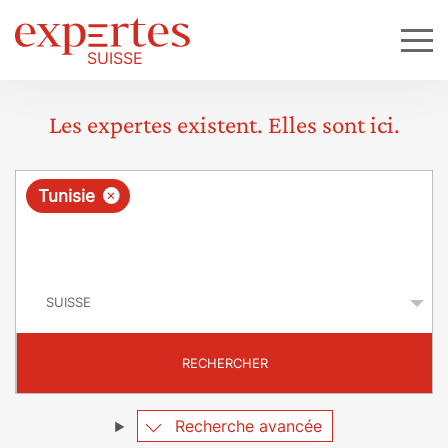
Les expertes existent. Elles sont ici.
R
×
Tunisie
e
q
P
u
a
y
ê
s
t
RECHERCHER
e
Recherche avancée