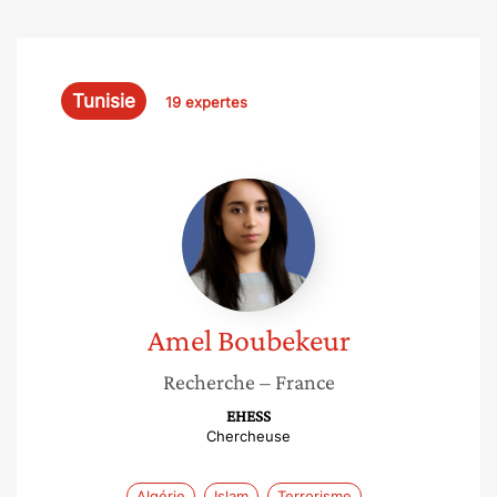
Tunisie
19 expertes
Amel
Boubekeur
Amel
Boubekeur
Recherche
– France
EHESS
Chercheuse
Algérie
Islam
Terrorisme