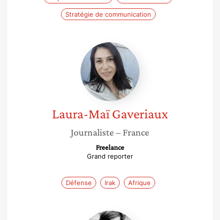
Stratégie de communication
Laura-
Maï
Gaveriaux
Laura-Maï
Gaveriaux
Journaliste
– France
Freelance
Grand reporter
Défense
Irak
Afrique
Stéphanie