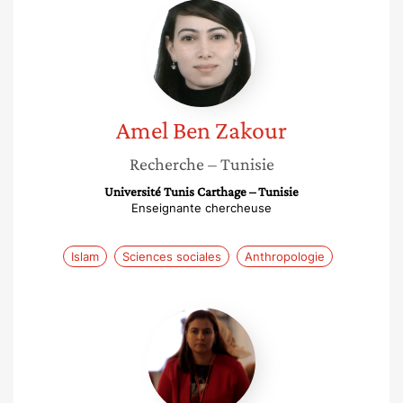
Amel
Ben
Zakour
Amel
Ben Zakour
Recherche
– Tunisie
Université Tunis Carthage – Tunisie
Enseignante chercheuse
Islam
Sciences sociales
Anthropologie
Salwa
El
Gantri