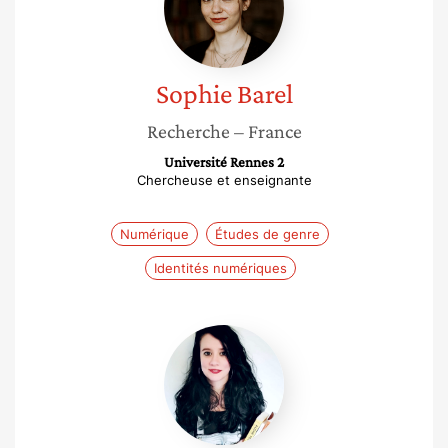
Sophie
Barel
Recherche
– France
Université Rennes 2
Chercheuse et enseignante
Numérique
Études de genre
Identités numériques
Jessica
Benonie
–
Soler