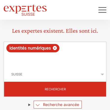
Les expertes existent. Elles sont ici.
R
×
Identités numériques
e
q
P
u
a
y
ê
s
t
RECHERCHER
e
Recherche avancée