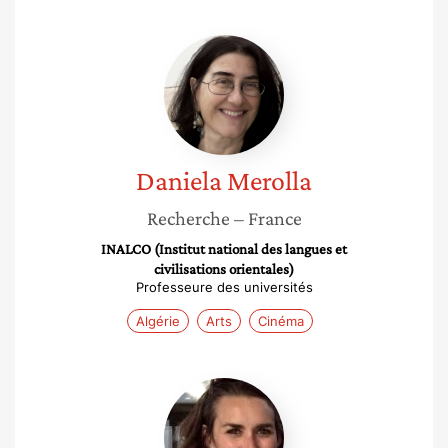
Daniela
Merolla
Daniela
Merolla
Recherche
– France
INALCO (Institut national des langues et
civilisations orientales)
Professeure des universités
Algérie
Arts
Cinéma
Élise
Chomienne