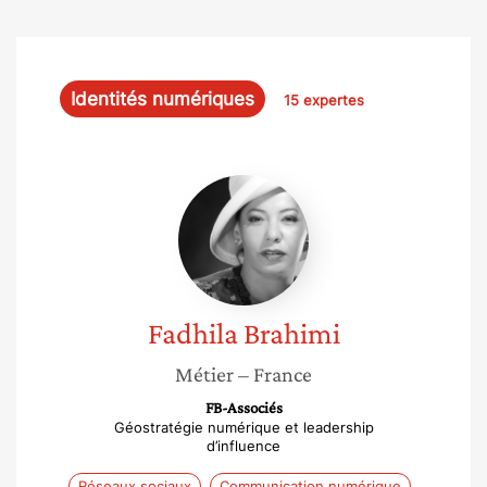
Identités numériques
15 expertes
Fadhila
Brahimi
Fadhila
Brahimi
Métier
– France
FB-Associés
Géostratégie numérique et leadership
d’influence
Réseaux sociaux
Communication numérique