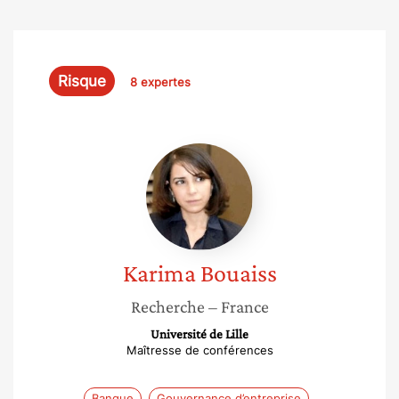
Risque
8 expertes
Karima
Bouaiss
Karima
Bouaiss
Recherche
– France
Université de Lille
Maîtresse de conférences
Banque
Gouvernance d’entreprise