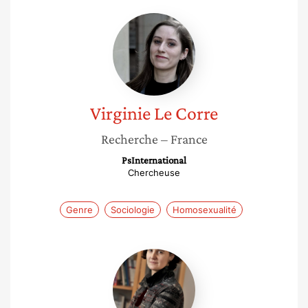
Virginie
Le
Corre
Virginie
Le Corre
Recherche
– France
PsInternational
Chercheuse
Genre
Sociologie
Homosexualité
Véronique
Maume-
Deschamps