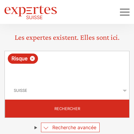
Les expertes existent. Elles sont ici.
R
×
Risque
e
q
P
u
a
y
ê
s
t
RECHERCHER
e
Recherche avancée