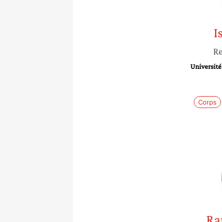
I
Re
Université
Corps
Ra