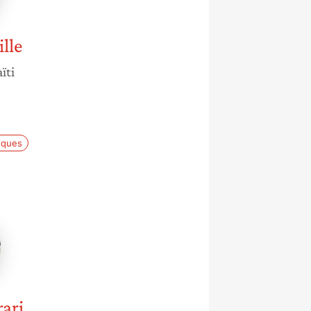
lle
ïti
èques
ri
rari