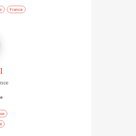
e
France
l
ance
ce
se
l