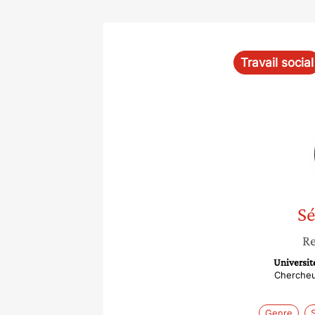
Travail social
Sé
Re
Universit
Chercheu
Genre
S