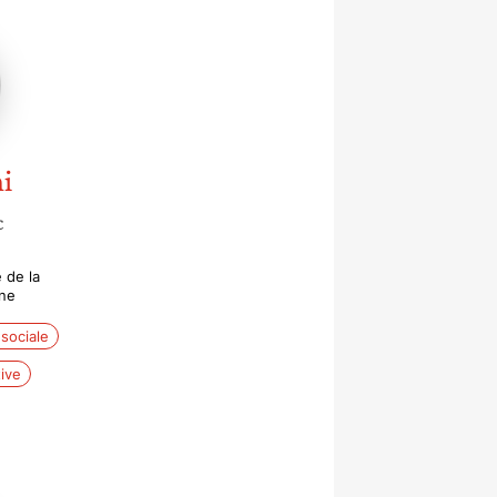
i
c
 de la
nne
 sociale
ive