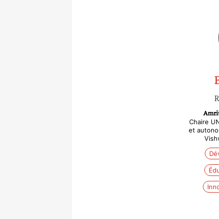
R
Amri
Chaire U
et autono
Vish
Dé
Édu
Inn