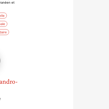
ranéen et
lle
nale
daire
ro-
t
andro-
e