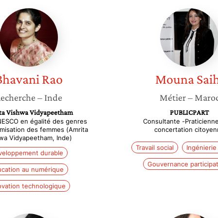
Bhavani
Mouna
Rao
Saihi
Bhavani
Rao
Mouna
Saih
echerche
– Inde
Métier
– Maro
ta Vishwa Vidyapeetham
PUBLICPART
NESCO en égalité des genres
Consultante -Praticienne
misation des femmes (Amrita
concertation citoye
wa Vidyapeetham, Inde)
Travail social
Ingénierie
veloppement durable
Gouvernance participat
cation au numérique
ovation technologique