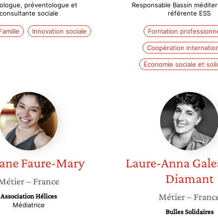
ologue, préventologue et
Responsable Bassin méditer
consultante sociale
référente ESS
Famille
Innovation sociale
Formation professionne
Coopération internatio
Économie sociale et soli
Romane
Laure-
Faure-
Anna
Mary
Galeand
Diaman
ane
Faure-Mary
Laure-Anna
Gale
Diamant
Métier
– France
Métier
– Franc
Association Hélices
Médiatrice
Bulles Solidaires