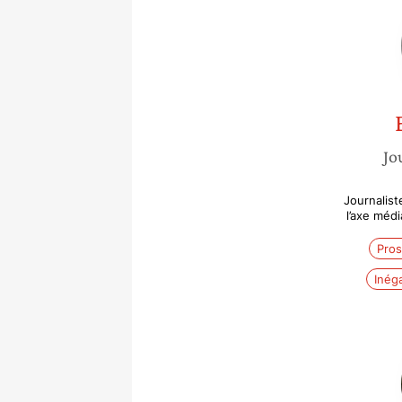
Jo
Journalis
l’axe mé
Pros
Inéga