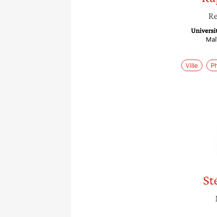
Re
Universi
Maî
Ville
P
St