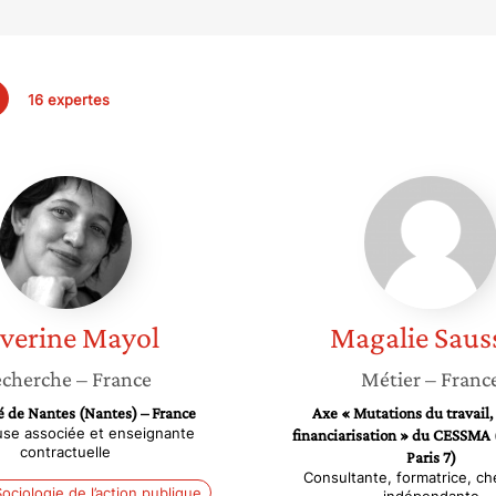
16 expertes
Séverine
Magalie
Mayol
Sausse
verine
Mayol
Magalie
Saus
cherche
– France
Métier
– Franc
é de Nantes (Nantes) – France
Axe « Mutations du travail,
se associée et enseignante
financiarisation » du CESSMA 
contractuelle
Paris 7)
Consultante, formatrice, c
ociologie de l’action publique