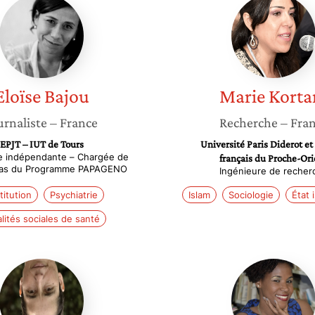
Eloïse
Marie
Bajou
Kortam
Eloïse
Bajou
Marie
Kort
urnaliste
– France
Recherche
– Fra
EPJT – IUT de Tours
Université Paris Diderot et 
te indépendante – Chargée de
français du Proche-Ori
dias du Programme PAPAGENO
Ingénieure de recher
titution
Psychiatrie
Islam
Sociologie
État 
lités sociales de santé
Isabelle
Taina
Ginot
Tranquil