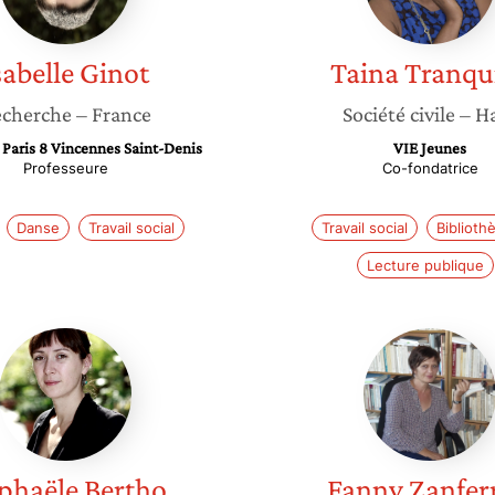
sabelle
Ginot
Taina
Tranqui
cherche
– France
Société civile
– Ha
 Paris 8 Vincennes Saint-Denis
VIE Jeunes
Professeure
Co-fondatrice
Danse
Travail social
Travail social
Biblioth
Lecture publique
Raphaële
Fanny
Bertho
Zanferra
phaële
Bertho
Fanny
Zanfer