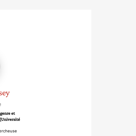
y
sey
e
 genre et
(Université
hercheuse