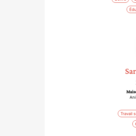
Édu
Sa
Maiso
Ani
Travail s