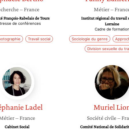
cherche
– France
Métier
– Franc
té François-Rabelais de Tours
Institut régional du travail 
tresse de conférences
Lorraine
Cadre de formatio
hotographie
Travail social
Sociologie du genre
Approc
Division sexuelle du tra
Stéphanie
Muriel
Ladel
Lion
éphanie
Ladel
Muriel
Lio
Métier
– France
Société civile
– Fr
Cabinet Social
Comité National de Solidari