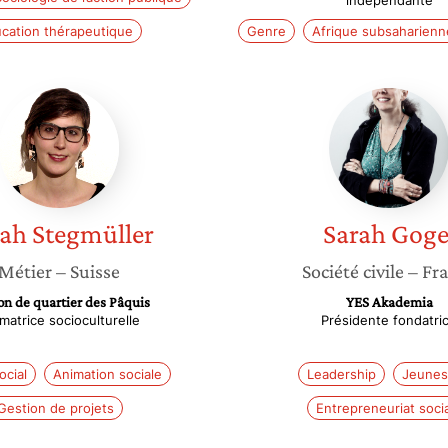
indépendante
cation thérapeutique
Genre
Afrique subsaharienn
Sarah
Sarah
Stegmüller
Gogel
rah
Stegmüller
Sarah
Goge
Métier
– Suisse
Société civile
– Fr
n de quartier des Pâquis
YES Akademia
matrice socioculturelle
Présidente fondatri
ocial
Animation sociale
Leadership
Jeunes
Gestion de projets
Entrepreneuriat socia