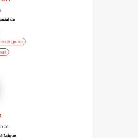
e
social de
n
he de genre
vail
n
ance
té Laïque