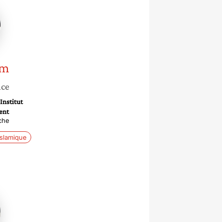
am
nce
Institut
ent
che
islamique
le