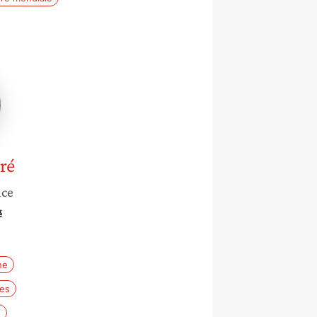
ré
nce
é
ne
les
e