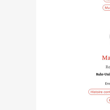
Mu
Ma
Re
Ruhr-Univ
En
Histoire co