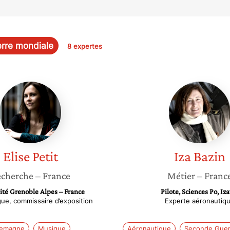
rre mondiale
8 expertes
Elise
Iza
Petit
Bazin
Elise
Petit
Iza
Bazin
cherche
– France
Métier
– Franc
ité Grenoble Alpes – France
Pilote, Sciences Po, Iz
ue, commissaire d’exposition
Experte aéronautiq
lemagne
Musique
Aéronautique
Seconde Guer