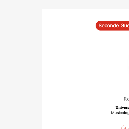
Seconde Gue
Re
Univers
Musicolog
Al