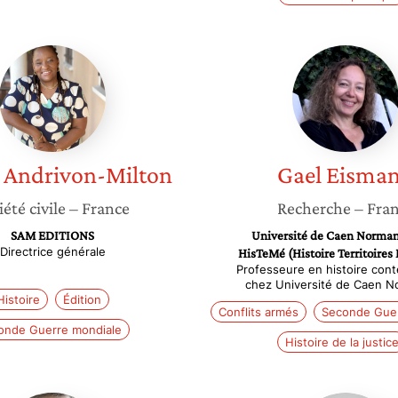
Sabine
Gael
Andrivon-
Eisman
Milton
Andrivon-Milton
Gael
Eisma
iété civile
– France
Recherche
– Fra
SAM EDITIONS
Université de Caen Norman
Directrice générale
HisTeMé (Histoire Territoires
Professeure en histoire con
chez Université de Caen N
Histoire
Édition
Conflits armés
Seconde Guer
onde Guerre mondiale
Histoire de la justic