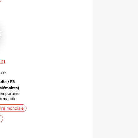
n
nn
nce
die / ER
 Mémoires)
temporaine
ormandie
re mondiale
e