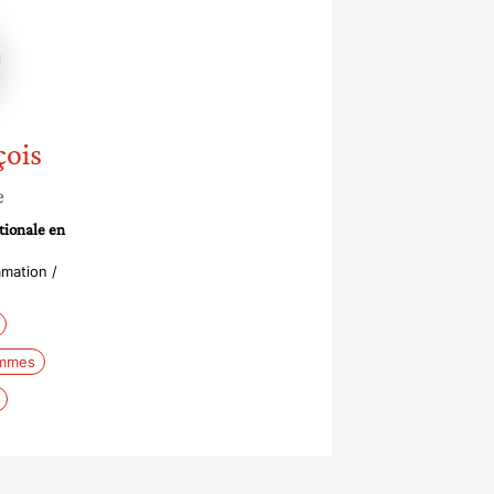
e
s
çois
e
tionale en
mation /
emmes