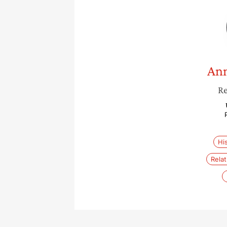
Ann
Re
Hi
Rela