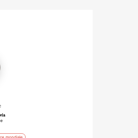
e
avia
ue
re mondiale