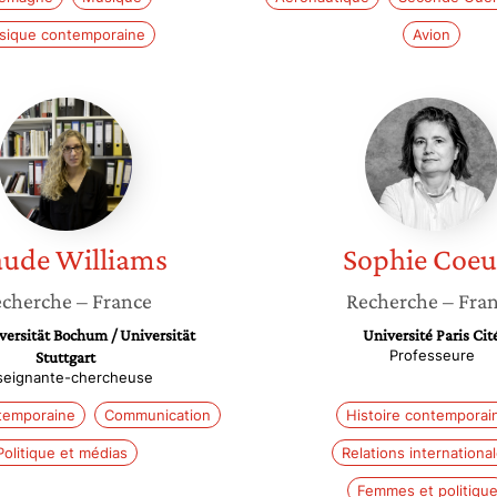
sique contemporaine
Avion
Maude
Sophie
Williams
Coeuré
ude
Williams
Sophie
Coeu
cherche
– France
Recherche
– Fra
ersität Bochum / Universität
Université Paris Cit
Professeure
Stuttgart
seignante-chercheuse
ntemporaine
Communication
Histoire contemporai
Politique et médias
Relations internationa
Femmes et politiqu