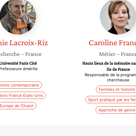
Annie
Carolin
Lacroix-
Françoi
Riz
ie
Lacroix-Riz
Caroline
Fran
cherche
– France
Métier
– Franc
Université Paris Cité
Hauts lieux de la mémoire na
Professeure émérite
Ile de France
Responsable de la program
chercheuse
stoire contemporaine
Femmes et histoire
tions France Etats-Unis
Sport pratiqué par les f
Europe de l’Ouest
Approche de genre