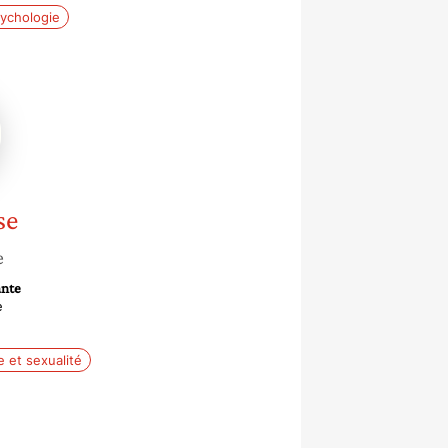
ychologie
se
e
nte
e
 et sexualité