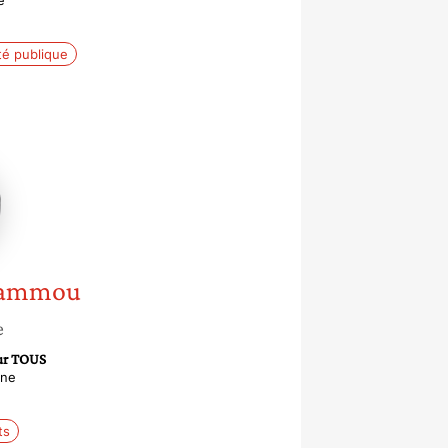
e
té publique
u
 Hammou
e
ur TOUS
nne
ts