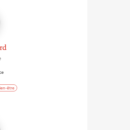
rd
e
ce
ien-être
e