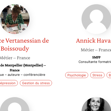
Florence
Annick
Vertanessian
Havard
de
Boissoudy
ce
Vertanessian de
Annick
Hava
Boissoudy
Métier
– Franc
Métier
– France
SMFP
Consultante formatri
 de Montpellier (Montpellier) –
France
ue – auteure – conférencière
Psychologie
Stress
B
épression
Gestion du stress
Eleni
Christin
Tzavara
Barois