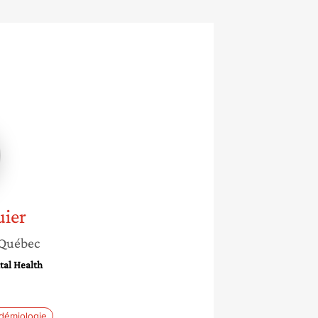
e
r
uier
Québec
tal Health
démiologie