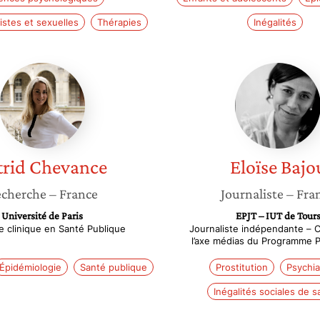
istes et sexuelles
Thérapies
Inégalités
Astrid
Eloïse
Chevance
Bajou
trid
Chevance
Eloïse
Bajo
cherche
– France
Journaliste
– Fra
Université de Paris
EPJT – IUT de Tour
e clinique en Santé Publique
Journaliste indépendante – 
l’axe médias du Programme
Épidémiologie
Santé publique
Prostitution
Psychia
Inégalités sociales de s