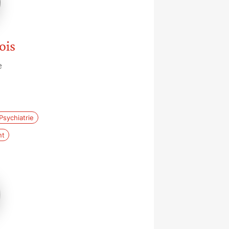
ois
e
Psychiatrie
nt
x