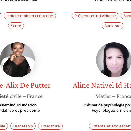
rofesseure associée
Directrice fondatric
Industrie pharmaceutique
Prévention individuelle
San
Santé
Burn-out
Marie-
Aline
Alix
Nativel
De
Id
Putter
Hammo
e-Alix
De Putter
Aline
Nativel Id
iété civile
– France
Métier
– Franc
Bluemind Foundation
Cabinet de psychologie po
ndatrice et présidente
Psychologue clinicie
ale
Leadership
Littérature
Enfants et adolescen