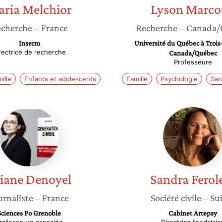
ria
Melchior
Lyson
Marco
cherche
– France
Recherche
– Canada/
Inserm
Université du Québec à Trois-
rectrice de recherche
Canada/Québec
Professeure
ille
Enfants et adolescents
Famille
Psychologie
San
Ariane
Sandra
Denoyel
Ferolet
iane
Denoyel
Sandra
Ferol
urnaliste
– France
Société civile
– Su
Sciences Po Grenoble
Cabinet Artepsy