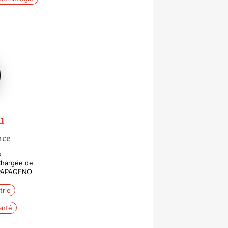
u
nce
s
Chargée de
 PAPAGENO
trie
anté