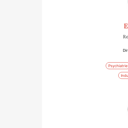
E
Re
Di
Psychiatrie
Ind