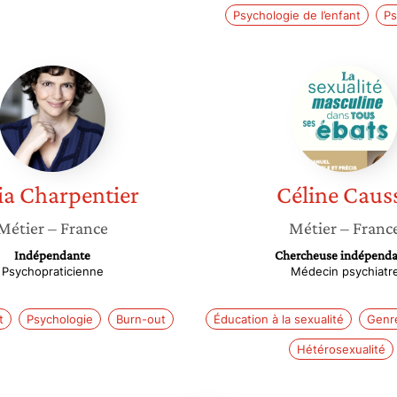
Psychologie de l’enfant
Ps
Célia
Céline
Charpentier
Causse
ia
Charpentier
Céline
Caus
Métier
– France
Métier
– Franc
Indépendante
Chercheuse indépenda
Psychopraticienne
Médecin psychiatr
t
Psychologie
Burn-out
Éducation à la sexualité
Genre
Hétérosexualité