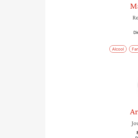
Ma
Re
Di
Alcool
Fam
Ar
Jo