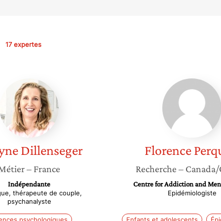
17 expertes
Evelyne
Florenc
Dillenseger
Perquie
yne
Dillenseger
Florence
Perq
Métier
– France
Recherche
– Canada/
Indépendante
Centre for Addiction and Men
ue, thérapeute de couple,
Epidémiologiste
psychanalyste
lences psychologiques
Enfants et adolescents
Épi