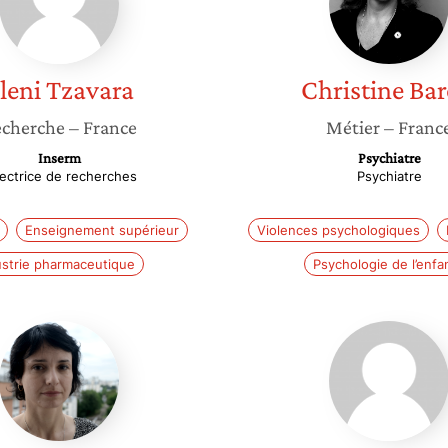
leni
Tzavara
Christine
Bar
cherche
– France
Métier
– Franc
Inserm
Psychiatre
rectrice de recherches
Psychiatre
Enseignement supérieur
Violences psychologiques
ustrie pharmaceutique
Psychologie de l’enfa
Maria
Lyson
Melchior
Marcou