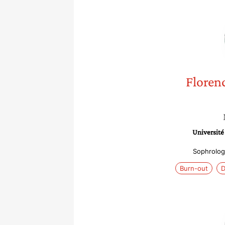
Floren
Université
Sophrolog
Burn-out
D