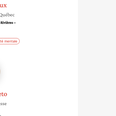
ux
Québec
Rivières –
té mentale
o
eto
isse