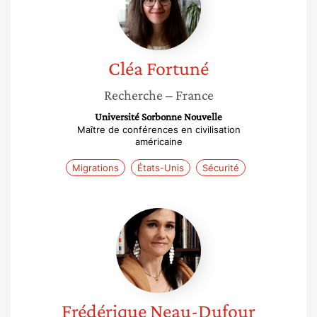
Cléa
Fortuné
Recherche
– France
Université Sorbonne Nouvelle
Maître de conférences en civilisation
américaine
Migrations
États-Unis
Sécurité
Frédérique
Neau-
Dufour
Frédérique
Neau-Dufour