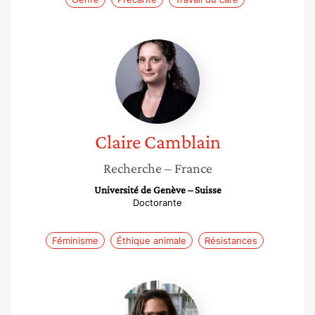
Claire
Camblain
Claire
Camblain
Recherche
– France
Université de Genève – Suisse
Doctorante
Féminisme
Éthique animale
Résistances
Cléa
Fortuné