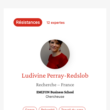
Résistances
12 expertes
Ludivine
Perray-
Redslob
Ludivine
Perray-Redslob
Recherche
– France
EMLYON Business School
Chercheuse
Genre
Précarité
Travail du care