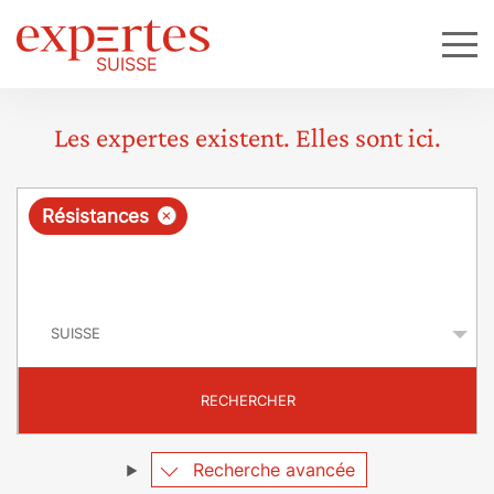
Les expertes existent. Elles sont ici.
R
×
Résistances
e
q
P
u
a
y
ê
s
t
RECHERCHER
e
Recherche avancée