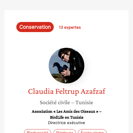
Conservation
13 expertes
Claudia
Feltrup
Azafzaf
Claudia
Feltrup Azafzaf
Société civile
– Tunisie
Association « Les Amis des Oiseaux » –
BirdLife en Tunisie
Directrice exécutive
Biodiversité
Plaidoyer
Écotourisme