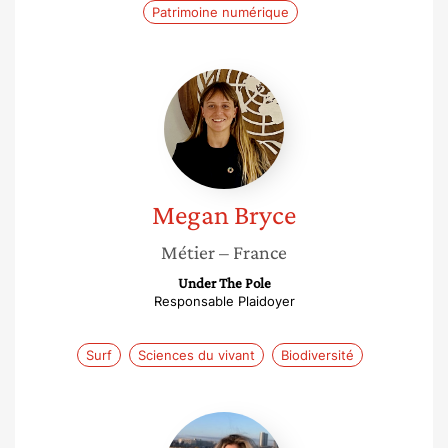
Patrimoine numérique
Megan
Bryce
Megan
Bryce
Métier
– France
Under The Pole
Responsable Plaidoyer
Surf
Sciences du vivant
Biodiversité
Flore
Viallard