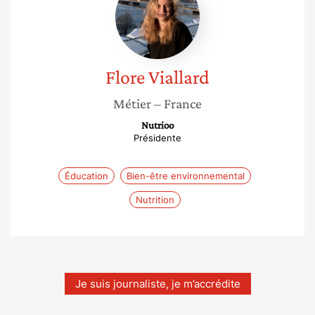
Flore
Viallard
Métier
– France
Nutrioo
Présidente
Éducation
Bien-être environnemental
Nutrition
Je suis journaliste, je m’accrédite