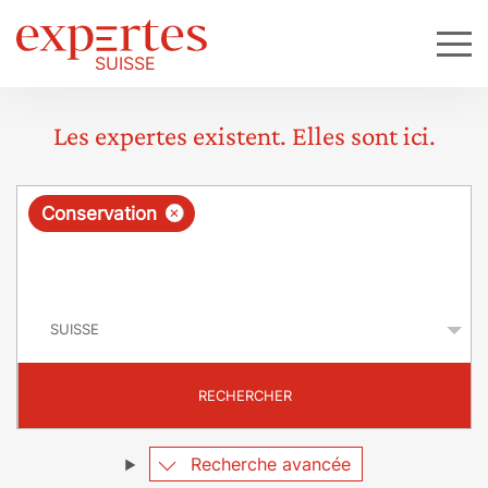
Les expertes existent. Elles sont ici.
R
×
Conservation
e
q
P
u
a
y
ê
s
t
RECHERCHER
e
Recherche avancée