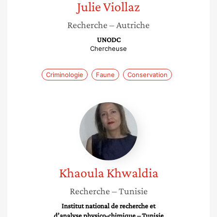
Julie
Viollaz
Recherche
– Autriche
UNODC
Chercheuse
Criminologie
Faune
Conservation
Khaoula
Khwaldia
Khaoula
Khwaldia
Recherche
– Tunisie
Institut national de recherche et
d’analyse physico-chimique – Tunisie