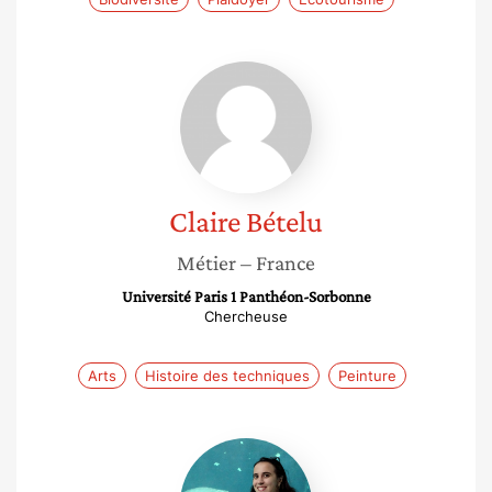
Claire
Bételu
Claire
Bételu
Métier
– France
Université Paris 1 Panthéon-Sorbonne
Chercheuse
Arts
Histoire des techniques
Peinture
Camille
Bernery