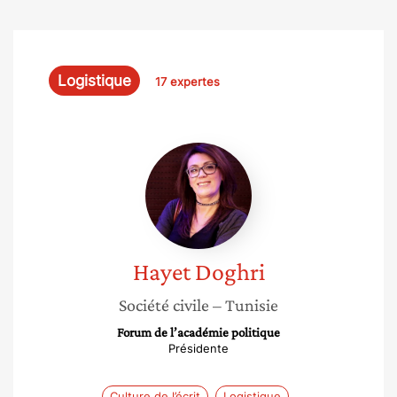
Logistique
17 expertes
Hayet
Doghri
Hayet
Doghri
Société civile
– Tunisie
Forum de l’académie politique
Présidente
Culture de l’écrit
Logistique