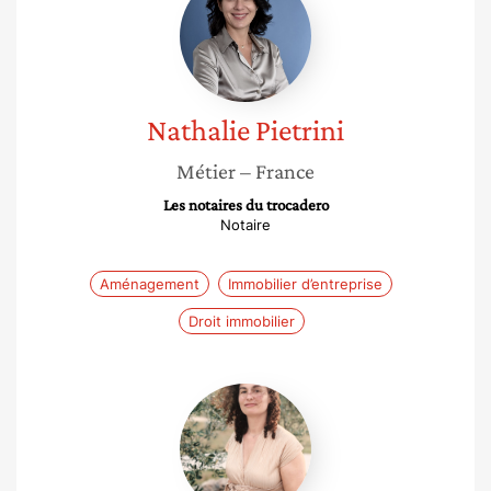
Pietrini
Nathalie
Pietrini
Métier
– France
Les notaires du trocadero
Notaire
Aménagement
Immobilier d’entreprise
Droit immobilier
Iness
Rael