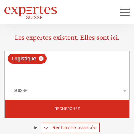
Les expertes existent. Elles sont ici.
R
×
Logistique
e
q
P
u
a
y
ê
s
t
RECHERCHER
e
Recherche avancée