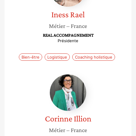
Iness
Rael
Métier
– France
REAL ACCOMPAGNEMENT
Présidente
Bien-être
Logistique
Coaching holistique
Corinne
Illion
Corinne
Illion
Métier
– France