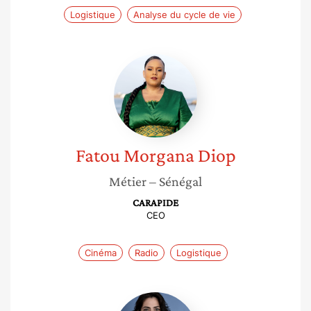
Logistique
Analyse du cycle de vie
Fatou
Morgana
Diop
Fatou Morgana
Diop
Métier
– Sénégal
CARAPIDE
CEO
Cinéma
Radio
Logistique
Nathalie