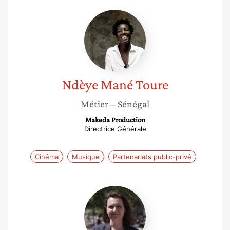
Ndèye
Mané
Toure
Ndèye Mané
Toure
Métier
– Sénégal
Makeda Production
Directrice Générale
Cinéma
Musique
Partenariats public-privé
Laetitia
Dablanc