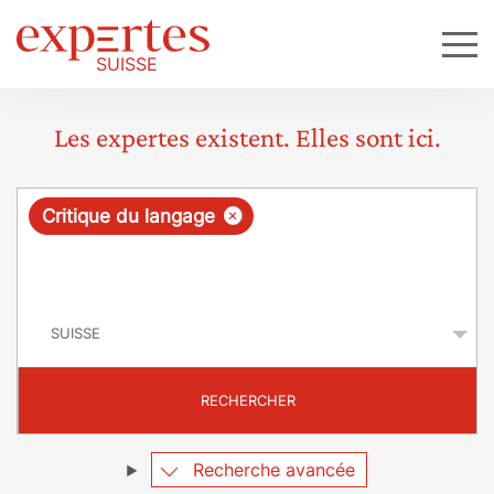
Les expertes existent. Elles sont ici.
R
×
Critique du langage
e
q
P
u
a
y
ê
s
t
RECHERCHER
e
Recherche avancée