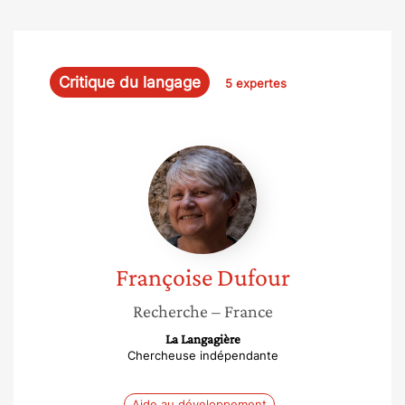
Critique du langage
5 expertes
Françoise
Dufour
Françoise
Dufour
Recherche
– France
La Langagière
Chercheuse indépendante
Aide au développement