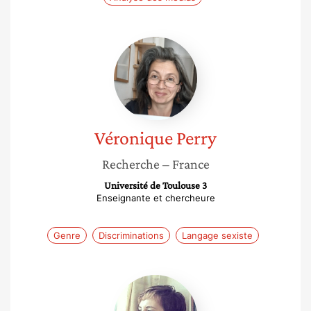
Véronique
Perry
Véronique
Perry
Recherche
– France
Université de Toulouse 3
Enseignante et chercheure
Genre
Discriminations
Langage sexiste
Anne-
Charlotte
Husson