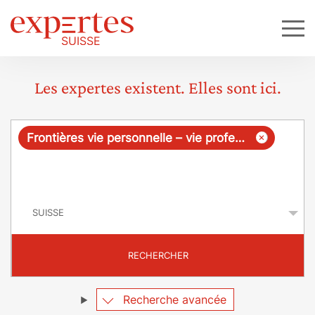
Les expertes existent. Elles sont ici.
R
×
Frontières vie personnelle – vie professionnelle
e
q
P
u
a
y
ê
s
t
RECHERCHER
e
Recherche avancée