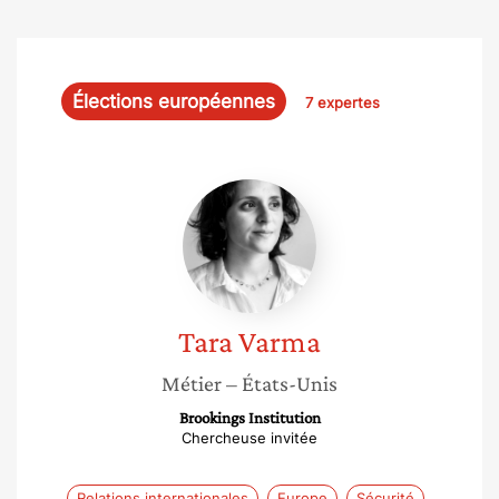
Élections européennes
7 expertes
Tara
Varma
Tara
Varma
Métier
– États-Unis
Brookings Institution
Chercheuse invitée
Relations internationales
Europe
Sécurité