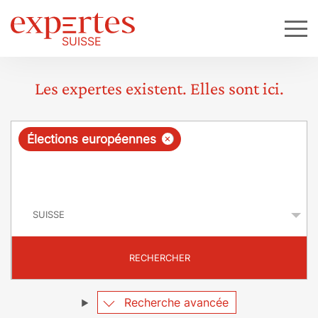
Les expertes existent. Elles sont ici.
R
×
Élections européennes
e
q
P
u
a
y
ê
s
t
RECHERCHER
e
Recherche avancée