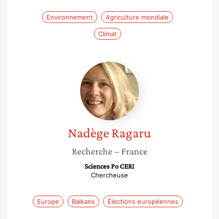
Environnement
Agriculture mondiale
Climat
Nadège
Ragaru
Nadège
Ragaru
Recherche
– France
Sciences Po CERI
Chercheuse
Europe
Balkans
Élections européennes