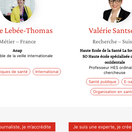
Thomas
e
Lebée-Thomas
Valérie
Sants
Métier
– France
Recherche
– Sui
Anap
Haute Ecole de la Santé La So
le de la veille internationale
SO Haute école spécialisée 
occidentale
Professeur HES ordinai
tiques de santé
International
chercheuse
Santé publique
E-s
Organisation en sant
ournaliste, je m’accrédite
Je suis une experte, je crée