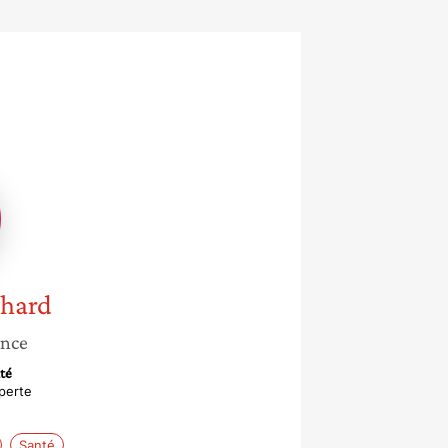
e
rd
chard
ance
té
xperte
Santé