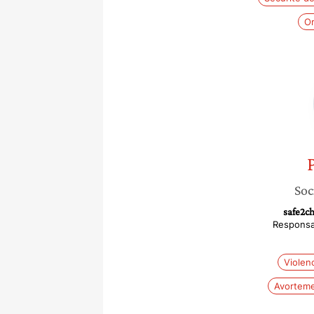
Or
Soc
safe2ch
Responsab
Violen
Avorteme