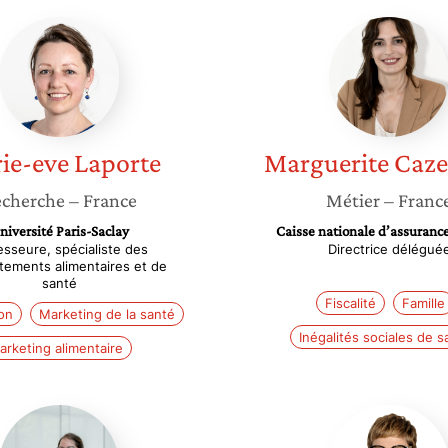
Marie-
Marguer
eve
Cazene
Laporte
ie-eve
Laporte
Marguerite
Caze
cherche
– France
Métier
– Franc
niversité Paris-Saclay
Caisse nationale d’assuranc
esseure, spécialiste des
Directrice délégué
ements alimentaires et de
santé
Fiscalité
Famille
on
Marketing de la santé
Inégalités sociales de s
arketing alimentaire
Emilie
Valérie
Lebée-
Santsch