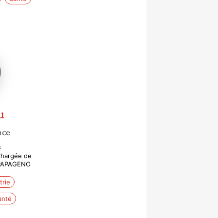
u
nce
s
Chargée de
 PAPAGENO
trie
anté