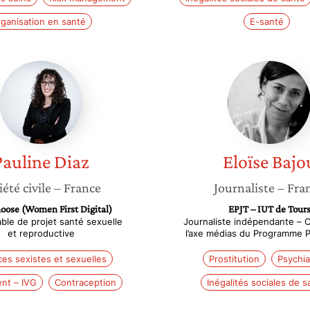
ganisation en santé
E-santé
Pauline
Eloïse
Diaz
Bajou
Pauline
Diaz
Eloïse
Bajo
iété civile
– France
Journaliste
– Fra
oose (Women First Digital)
EPJT – IUT de Tour
le de projet santé sexuelle
Journaliste indépendante – 
et reproductive
l’axe médias du Programme
ces sexistes et sexuelles
Prostitution
Psychia
nt – IVG
Contraception
Inégalités sociales de s