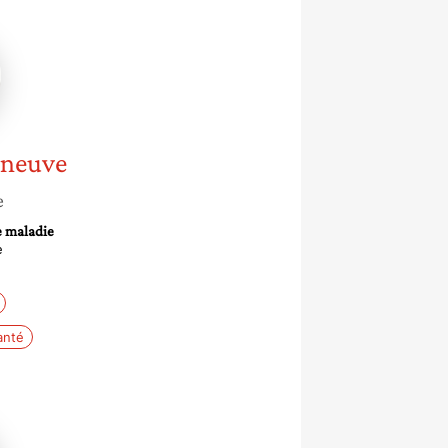
ite
uve
neuve
e
e maladie
e
anté
i