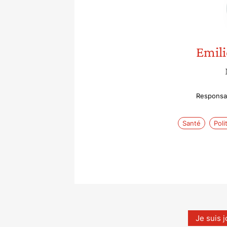
Emili
Responsab
Santé
Poli
Je suis j