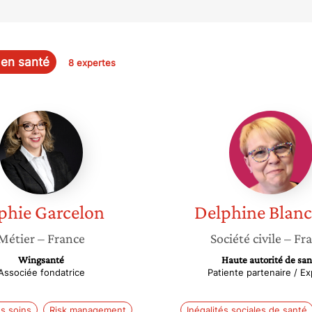
 en santé
8 expertes
Sophie
Delphin
Garcelon
Blancha
phie
Garcelon
Delphine
Blan
Métier
– France
Société civile
– Fr
Wingsanté
Haute autorité de san
Associée fondatrice
Patiente partenaire / E
s soins
Risk management
Inégalités sociales de santé