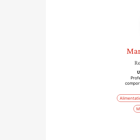
Mar
Re
U
Prof
comport
Alimentati
M