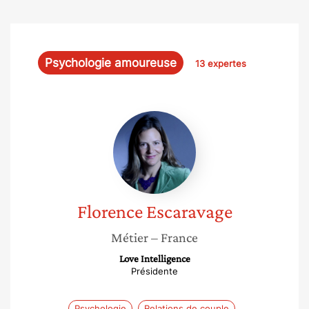
Psychologie amoureuse
13 expertes
Florence
Escaravage
Florence
Escaravage
Métier
– France
Love Intelligence
Présidente
Psychologie
Relations de couple