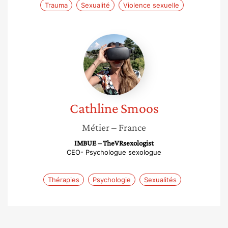
Trauma
Sexualité
Violence sexuelle
Cathline
Smoos
Cathline
Smoos
Métier
– France
IMBUE – TheVRsexologist
CEO- Psychologue sexologue
Thérapies
Psychologie
Sexualités