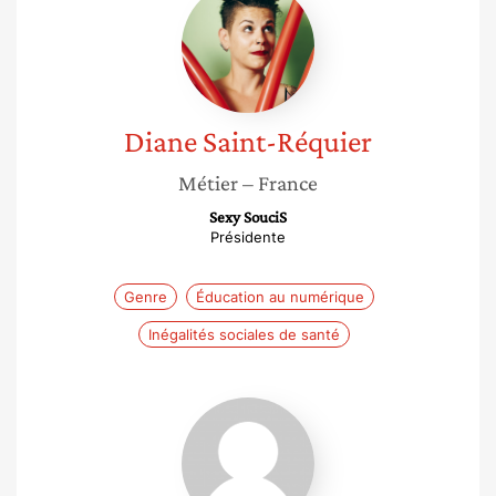
Saint-
Réquier
Diane
Saint-Réquier
Métier
– France
Sexy SouciS
Présidente
Genre
Éducation au numérique
Inégalités sociales de santé
Déborah
Schouhmann
Antonio