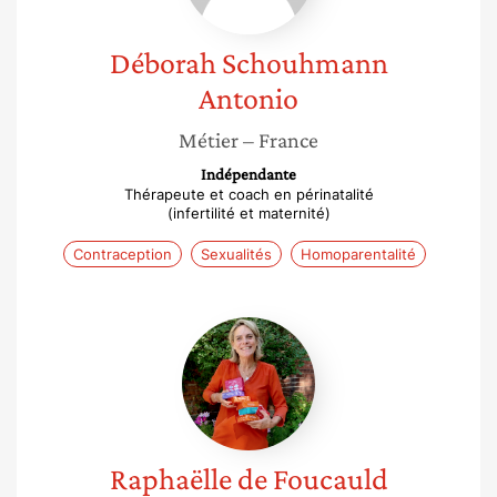
Déborah
Schouhmann
Antonio
Métier
– France
Indépendante
Thérapeute et coach en périnatalité
(infertilité et maternité)
Contraception
Sexualités
Homoparentalité
Raphaëlle
de
Foucauld
Raphaëlle
de Foucauld