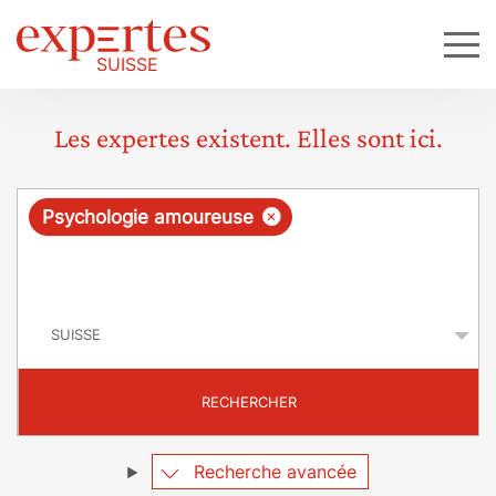
Les expertes existent. Elles sont ici.
R
×
Psychologie amoureuse
e
q
P
u
a
y
ê
s
t
RECHERCHER
e
Recherche avancée