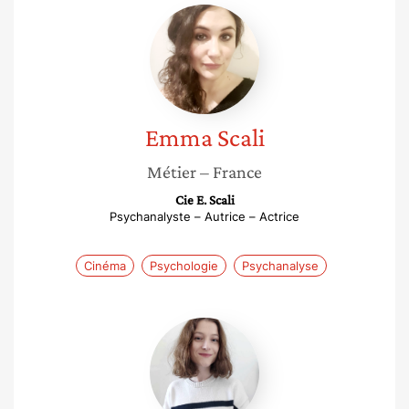
Emma
Scali
Emma
Scali
Métier
– France
Cie E. Scali
Psychanalyste – Autrice – Actrice
Cinéma
Psychologie
Psychanalyse
Annabelle
Valentin