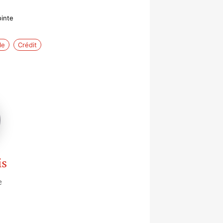
ointe
le
Crédit
is
e