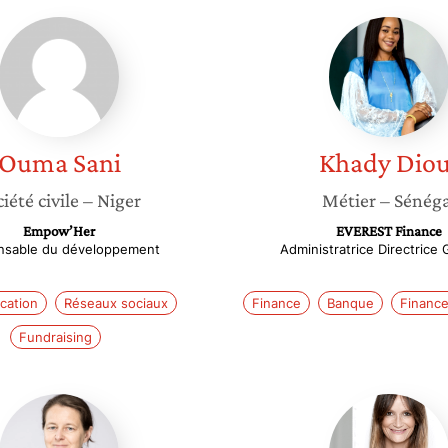
Ouma
Khady
Sani
Diouf
Ouma
Sani
Khady
Diou
iété civile
– Niger
Métier
– Sénéga
Empow’Her
EVEREST Finance
nsable du développement
Administratrice Directrice
cation
Réseaux sociaux
Finance
Banque
Financ
Fundraising
Hélène
Barbara
Stankoff
Le
Chapell