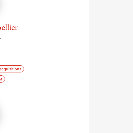
ellier
e
acquisitions
nt
te
r