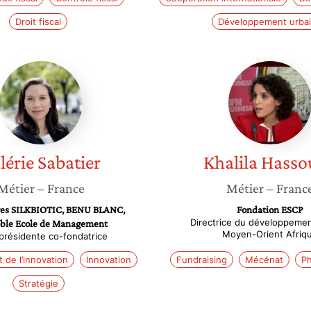
Droit fiscal
Développement urba
Valérie
Khalila
Sabatier
Hassou
lérie
Sabatier
Khalila
Hasso
Métier
– France
Métier
– Franc
res SILKBIOTIC, BENU BLANC,
Fondation ESCP
Directrice du développeme
ble Ecole de Management
Moyen-Orient Afriq
présidente co-fondatrice
de l’innovation
Innovation
Fundraising
Mécénat
Ph
Stratégie