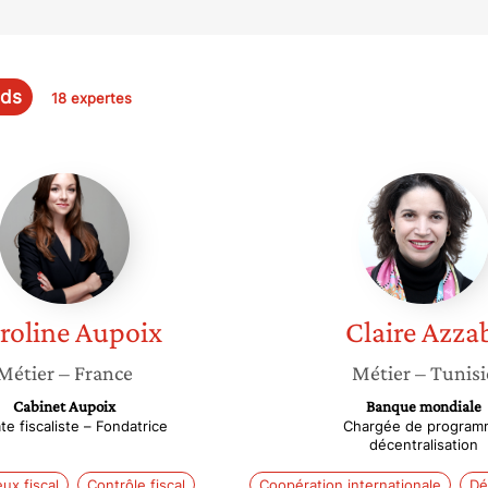
nds
18 expertes
Caroline
Claire
Aupoix
Azzabi
roline
Aupoix
Claire
Azza
Métier
– France
Métier
– Tunisi
Cabinet Aupoix
Banque mondiale
te fiscaliste – Fondatrice
Chargée de progra
décentralisation
ux fiscal
Contrôle fiscal
Coopération internationale
Dé