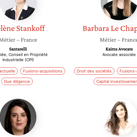
lène
Stankoff
Barbara
Le Chap
Métier
– France
Métier
– Franc
Santarelli
Kairns Avocats
iée, Conseil en Propriété
Avocate associée
Industrielle (CPI)
lectuelle
Fusions-acquisitions
Droit des sociétés
Fusions-
Due diligence
Capital investisseme
Lydia
Charlot
Bianchi
Couallie