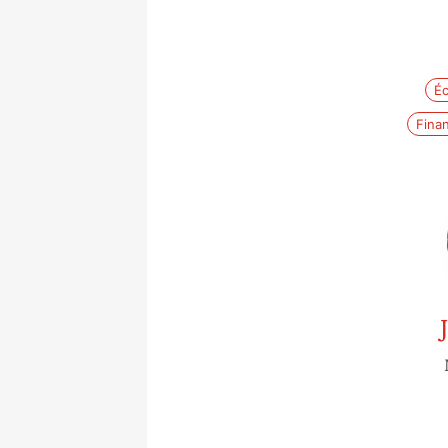
É
Finan