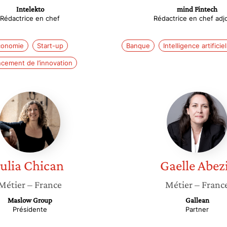
Intelekto
mind Fintech
Rédactrice en chef
Rédactrice en chef adj
conomie
Start-up
Banque
Intelligence artificiel
cement de l’innovation
Julia
Gaelle
Chican
Abezis
Julia
Chican
Gaelle
Abez
Métier
– France
Métier
– Franc
Maslow Group
Gallean
Présidente
Partner