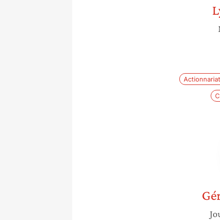
L
Actionnariat
C
Gér
Jo