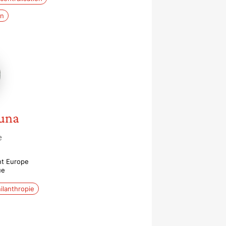
in
na
una
e
nt Europe
ue
ilanthropie