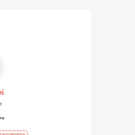
bi
e
mme
centralisation