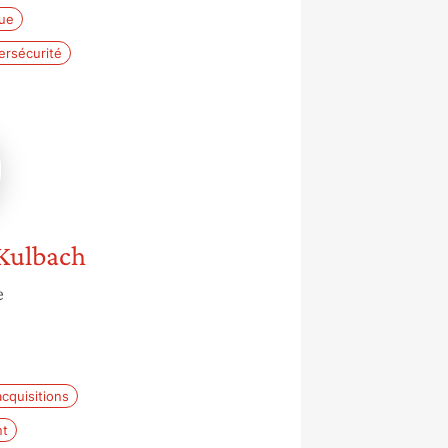
que
ersécurité
ch-
Kulbach
e
cquisitions
nt