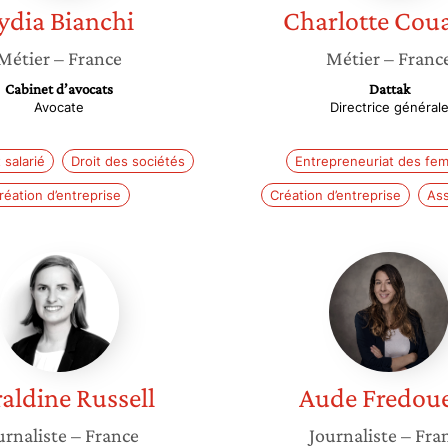
ydia
Bianchi
Charlotte
Coua
Métier
– France
Métier
– Franc
Cabinet d’avocats
Dattak
Avocate
Directrice général
 salarié
Droit des sociétés
Entrepreneuriat des fe
réation d’entreprise
Création d’entreprise
As
Géraldine
Aude
Russell
Fredoue
aldine
Russell
Aude
Fredoue
urnaliste
– France
Journaliste
– Fra