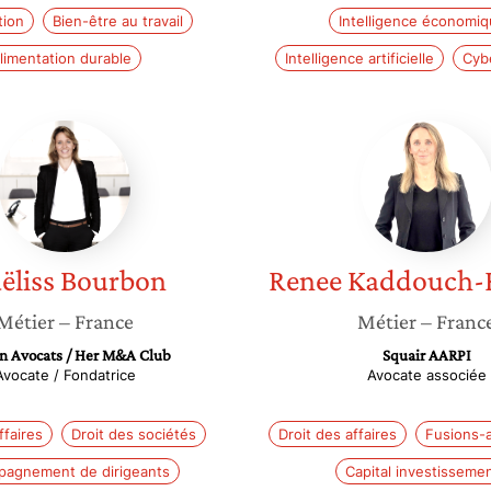
tion
Bien-être au travail
Intelligence économi
limentation durable
Intelligence artificielle
Cyb
Maëliss
Renee
Bourbon
Kaddou
Kulbach
ëliss
Bourbon
Renee
Kaddouch-
Métier
– France
Métier
– Franc
on Avocats / Her M&A Club
Squair AARPI
Avocate / Fondatrice
Avocate associée
ffaires
Droit des sociétés
Droit des affaires
Fusions-a
agnement de dirigeants
Capital investisseme