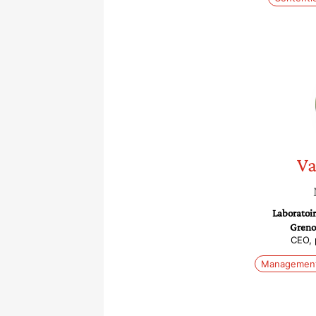
Va
Laboratoi
Greno
CEO, 
Management 