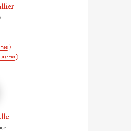
llier
e
e
mmes
surances
lle
lle
nce