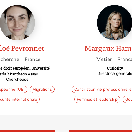
Chloé
Margau
Peyronnet
Hamme
loé
Peyronnet
Margaux
Ham
cherche
– France
Métier
– Franc
e droit européen, Université
Curiosity
Directrice général
aris 2 Panthéon Assas
Chercheuse
opéenne (UE)
Migrations
Conciliation vie professionnelle 
curité internationale
Femmes et leadership
Gou