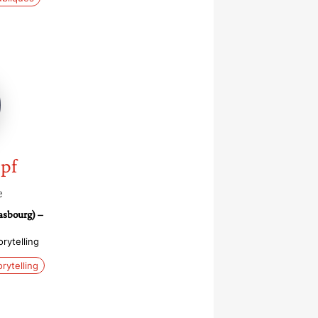
pf
e
asbourg) –
rytelling
orytelling