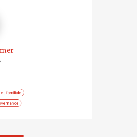
x
r
mer
e
e
et familiale
vernance