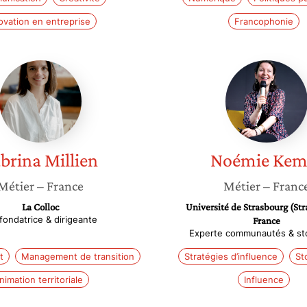
ovation en entreprise
Francophonie
Sabrina
Noémie
Millien
Kempf
brina
Millien
Noémie
Kem
Métier
– France
Métier
– Franc
La Colloc
Université de Strasbourg (Str
fondatrice & dirigeante
France
Experte communautés & sto
t
Management de transition
Stratégies d’influence
St
nimation territoriale
Influence