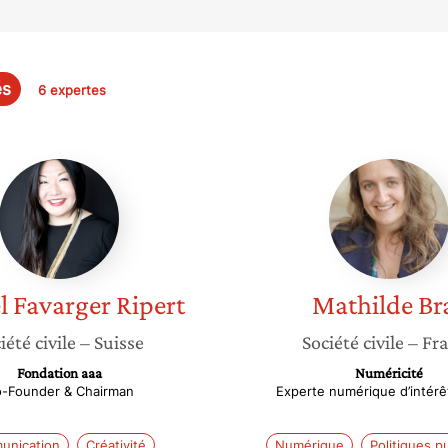
és
6 expertes
Muriel
Mathild
Favarger
Bras
Ripert
l
Favarger Ripert
Mathilde
Br
iété civile
– Suisse
Société civile
– Fr
Fondation aaa
Numéricité
-Founder & Chairman
Experte numérique d’intérê
unication
Créativité
Numérique
Politiques p