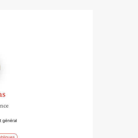
e
as
ance
t général
ubliques