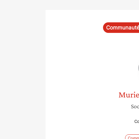
Communaut
Murie
Soc
Co
Comm