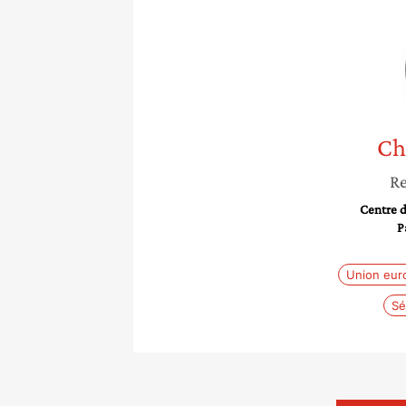
Ch
Re
Centre d
P
Union eur
Sé