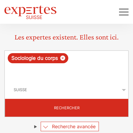
Les expertes existent. Elles sont ici.
R
×
Sociologie du corps
e
q
P
u
a
y
ê
s
t
RECHERCHER
e
Recherche avancée