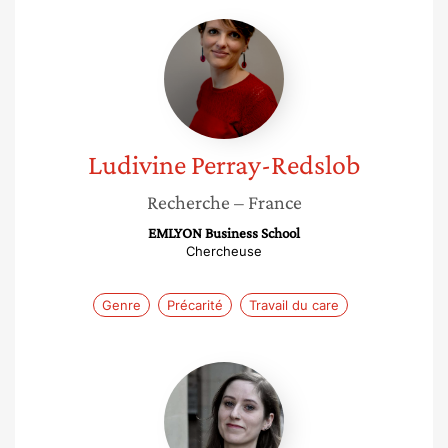
Ludivine
Perray-
Redslob
Ludivine
Perray-Redslob
Recherche
– France
EMLYON Business School
Chercheuse
Genre
Précarité
Travail du care
Virginie
Le
Corre