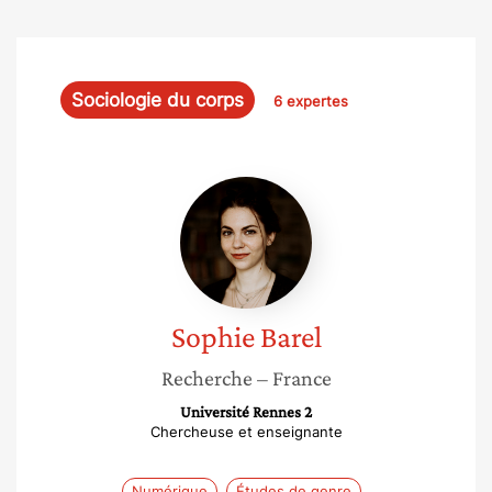
Sociologie du corps
6 expertes
Sophie
Barel
Sophie
Barel
Recherche
– France
Université Rennes 2
Chercheuse et enseignante
Numérique
Études de genre