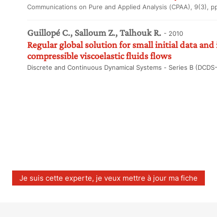
Communications on Pure and Applied Analysis (CPAA), 9(3), p
Guillopé C., Salloum Z., Talhouk R.
- 2010
Regular global solution for small initial data and
compressible viscoelastic fluids flows
Discrete and Continuous Dynamical Systems - Series B (DCDS-B
Je suis cette experte, je veux mettre à jour ma fiche