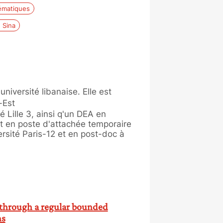
matiques
n Sina
iversité libanaise. Elle est
-Est
é Lille 3, ainsi q'un DEA en
it en poste d'attachée temporaire
rsité Paris-12 et en post-doc à
ic through a regular bounded
ns