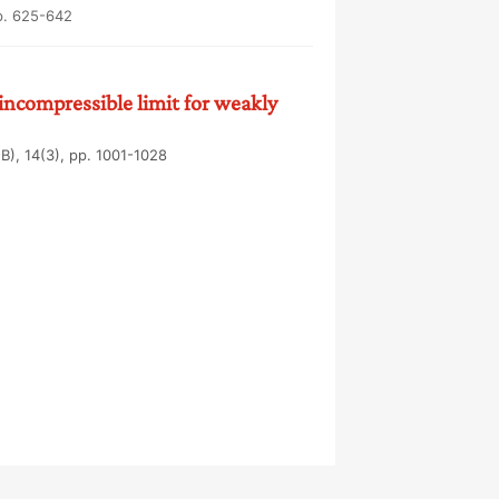
p. 625-642
 incompressible limit for weakly
), 14(3), pp. 1001-1028