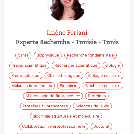
Imène
Ferjani
Experte Recherche
- Tunisie
- Tunis
Santé
Biophysique
Recherche fondamentale
Travail scientifique
Recherche scientifique
Biologie
Santé publique
Chimie biologique
Biologie cellulaire
Maladies infectieuses
Biochimie
Biochimie cellulaire
Microscopie de fluorescence
Protéines
Protéines fluorescentes
Sciences de la vie
Biochimie structurale et moléculaire
Collaboration interprofessionnelle
Doctorat