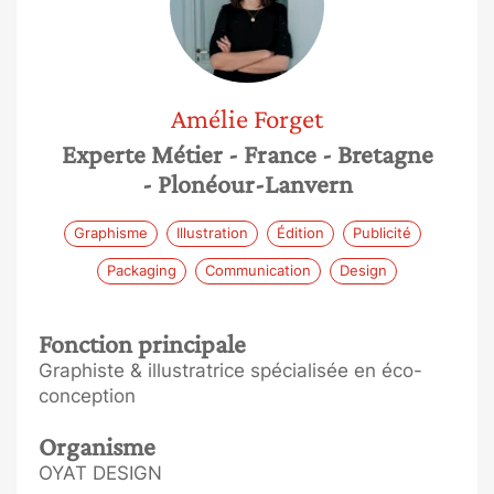
Amélie
Forget
Experte Métier
- France
- Bretagne
- Plonéour-Lanvern
Graphisme
Illustration
Édition
Publicité
Packaging
Communication
Design
Fonction principale
Graphiste & illustratrice spécialisée en éco-
conception
Organisme
OYAT DESIGN