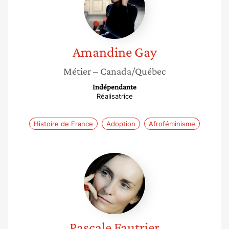
Amandine
Gay
Métier
– Canada/Québec
Indépendante
Réalisatrice
Histoire de France
Adoption
Afroféminisme
Pascale
Fautrier
Pascale
Fautrier