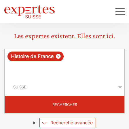
Les expertes existent. Elles sont ici.
R
×
Histoire de France
e
q
P
u
a
y
ê
s
t
RECHERCHER
e
Recherche avancée