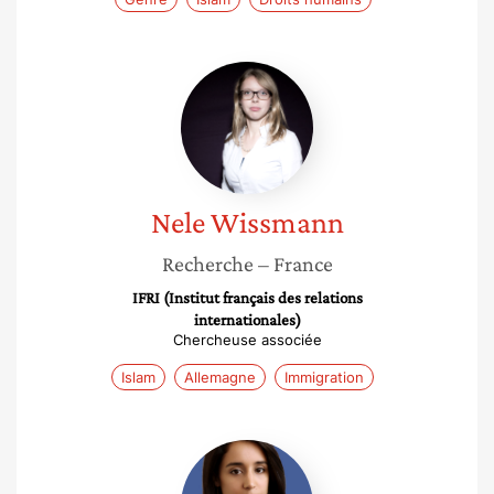
Nele
Wissmann
Nele
Wissmann
Recherche
– France
IFRI (Institut français des relations
internationales)
Chercheuse associée
Islam
Allemagne
Immigration
Amel
Boubekeur