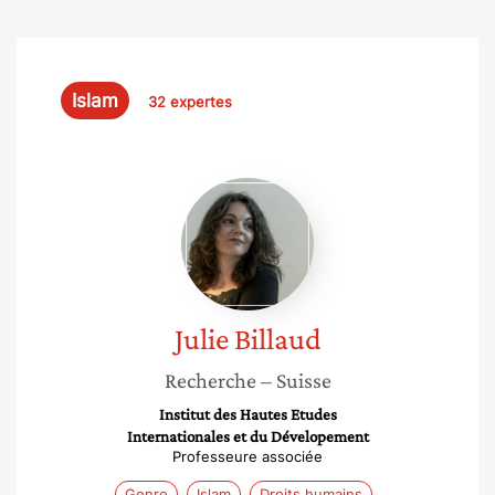
Islam
32 expertes
Julie
Billaud
Julie
Billaud
Recherche
– Suisse
Institut des Hautes Etudes
Internationales et du Dévelopement
Professeure associée
Genre
Islam
Droits humains