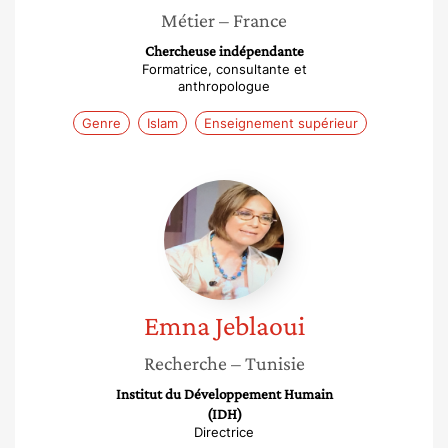
Métier
– France
Chercheuse indépendante
Formatrice, consultante et
anthropologue
Genre
Islam
Enseignement supérieur
Emna
Jeblaoui
Emna
Jeblaoui
Recherche
– Tunisie
Institut du Développement Humain
(IDH)
Directrice