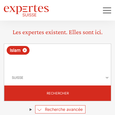
Les expertes existent. Elles sont ici.
R
×
Islam
e
q
P
u
a
y
ê
s
t
RECHERCHER
e
Recherche avancée