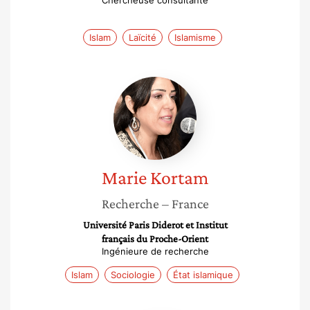
Chercheuse consultante
Islam
Laïcité
Islamisme
Marie
Kortam
Marie
Kortam
Recherche
– France
Université Paris Diderot et Institut
français du Proche-Orient
Ingénieure de recherche
Islam
Sociologie
État islamique