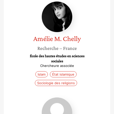
Amélie
M.
Chelly
Amélie M.
Chelly
Recherche
– France
École des hautes études en sciences
sociales
Chercheure associée
Islam
État islamique
Sociologie des religions
Anne-
Sophie
Lamine