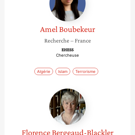
Amel
Boubekeur
Recherche
– France
EHESS
Chercheuse
Algérie
Islam
Terrorisme
Florence
Bergeaud-
Blackler
Florence
Bergeaud-Blackler