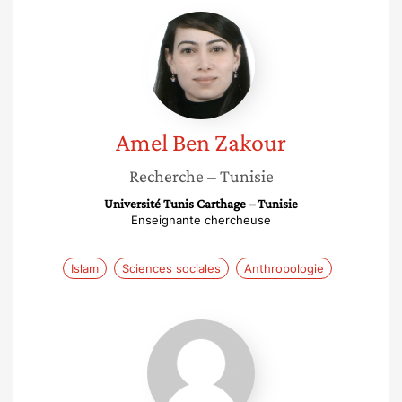
Amel
Ben
Zakour
Amel
Ben Zakour
Recherche
– Tunisie
Université Tunis Carthage – Tunisie
Enseignante chercheuse
Islam
Sciences sociales
Anthropologie
Emna
Ennaifer