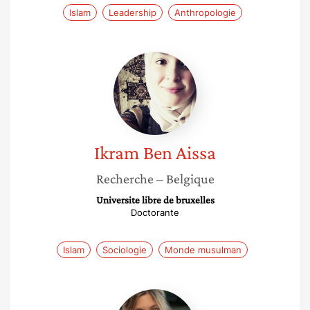
Islam
Leadership
Anthropologie
Ikram
Ben
Aissa
Ikram
Ben Aissa
Recherche
– Belgique
Universite libre de bruxelles
Doctorante
Islam
Sociologie
Monde musulman
Marion
Maudet