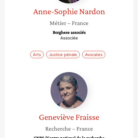
Anne-Sophie
Nardon
Métier
– France
Borghese associés
Associée
Arts
Justice pénale
Avocates
Geneviève
Fraisse
Geneviève
Fraisse
Recherche
– France