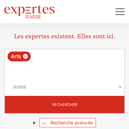
Les expertes existent. Elles sont ici.
R
×
Arts
e
q
P
u
a
y
ê
s
t
RECHERCHER
e
Recherche avancée