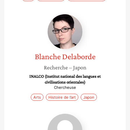
Blanche
Delaborde
Blanche
Delaborde
Recherche
– Japon
INALCO (Institut national des langues et
civilisations orientales)
Chercheuse
Arts
Histoire de l’art
Japon
Nawel
Guellal