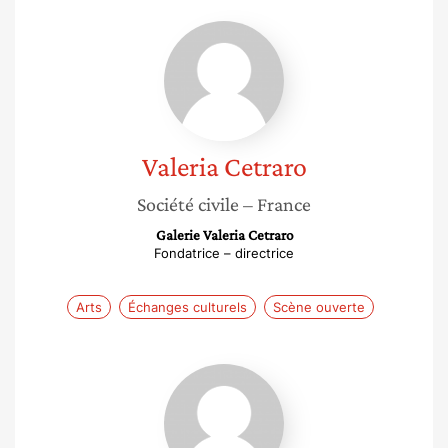
Valeria
Cetraro
Valeria
Cetraro
Société civile
– France
Galerie Valeria Cetraro
Fondatrice – directrice
Arts
Échanges culturels
Scène ouverte
Lucie
L.
Labbé