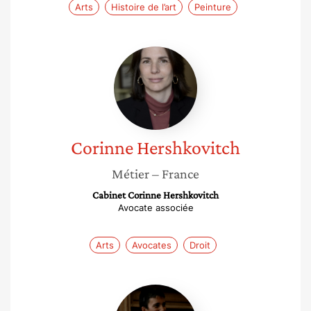
Arts
Histoire de l’art
Peinture
Corinne
Hershkovitch
Corinne
Hershkovitch
Métier
– France
Cabinet Corinne Hershkovitch
Avocate associée
Arts
Avocates
Droit
Marie
Buscatto