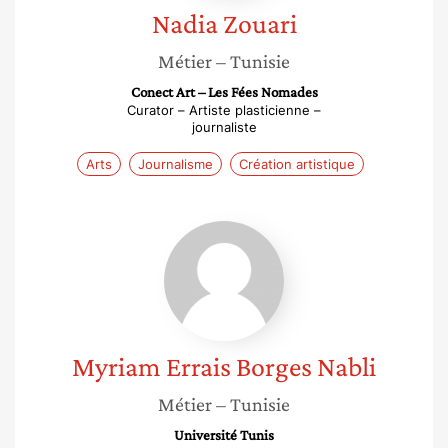
Nadia
Zouari
Métier
– Tunisie
Conect Art – Les Fées Nomades
Curator – Artiste plasticienne –
journaliste
Arts
Journalisme
Création artistique
Myriam
Errais
Borges
Nabli
Myriam
Errais Borges Nabli
Métier
– Tunisie
Université Tunis