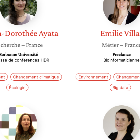
Ayata
a-Dorothée
Ayata
Emilie
Villa
cherche
– France
Métier
– Franc
Sorbonne Université
Freelance
esse de conférences HDR
Bioinformaticienne
ent
Changement climatique
Environnement
Changement
Écologie
Big data
Charlotte
Louise
Gould
Tschan