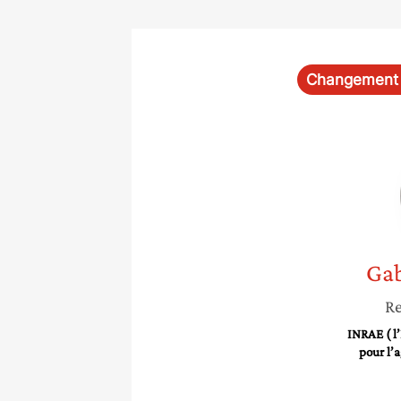
Changement 
Gab
Re
INRAE ( l’
pour l’a