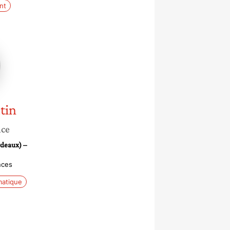
nt
e
tin
nce
rdeaux) –
nces
matique