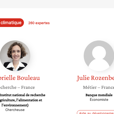
climatique
260 expertes
Gabrielle
Julie
Bouleau
Rozenb
rielle
Bouleau
Julie
Rozenb
cherche
– France
Métier
– Franc
Institut national de recherche
Banque mondiale
Économiste
griculture, l’alimentation et
l’environnement)
Chercheuse
Aide au développeme