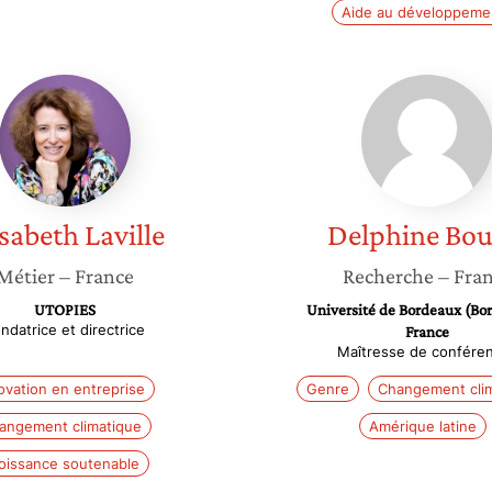
Aide au développeme
Elisabeth
Delphin
Laville
Boutin
isabeth
Laville
Delphine
Bou
Métier
– France
Recherche
– Fra
UTOPIES
Université de Bordeaux (Bo
ndatrice et directrice
France
Maîtresse de confére
ovation en entreprise
Genre
Changement cli
angement climatique
Amérique latine
oissance soutenable