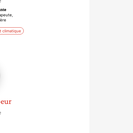
e
nte
apeute,
ière
 climatique
ce
r
oeur
e