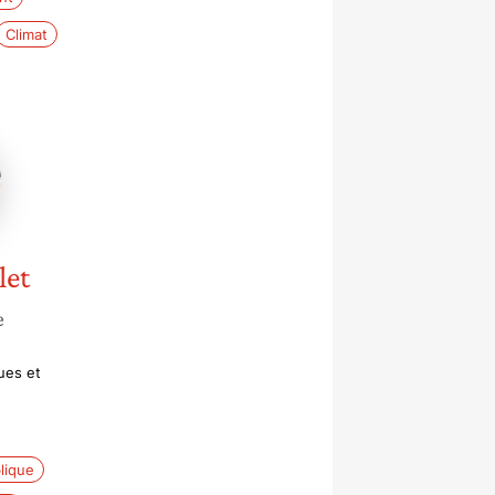
Climat
let
e
ues et
blique