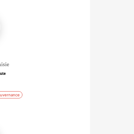
isie
tute
uvernance