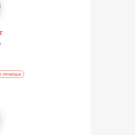
r
e
 climatique
z