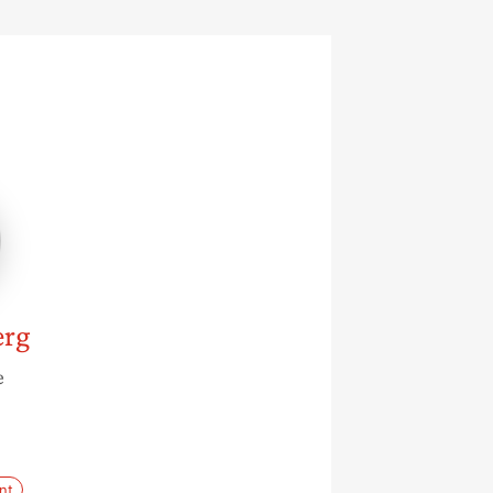
erg
erg
e
nt