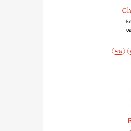
Ch
Re
Un
Arts
E