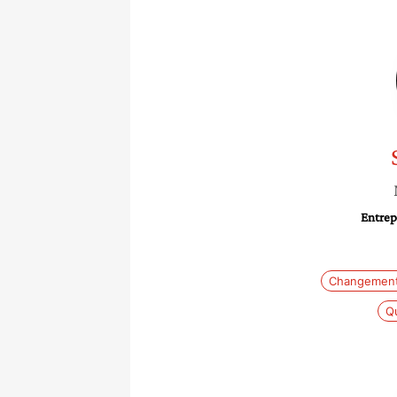
Entrepr
Changement 
Qu