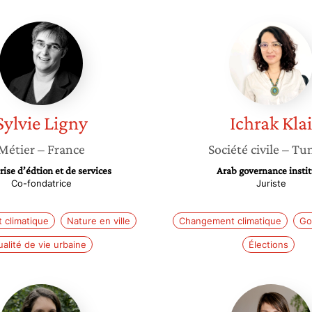
Sylvie
Ichrak
Ligny
Klai
Sylvie
Ligny
Ichrak
Klai
Métier
– France
Société civile
– Tun
ise d’édtion et de services
Arab governance insti
Co-fondatrice
Juriste
climatique
Nature en ville
Changement climatique
Go
alité de vie urbaine
Élections
Sakina-
Emilie
Dorothée
Villar