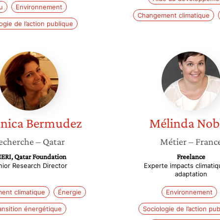
u
Environnement
Changement climatique
ogie de l’action publique
Veronica
Mélinda
Bermudez
Noblet
nica
Bermudez
Mélinda
Nob
echerche
– Qatar
Métier
– Franc
ERI, Qatar Foundation
Freelance
nior Research Director
Experte impacts climatiq
adaptation
ent climatique
Énergie
Environnement
ansition énergétique
Sociologie de l’action pu