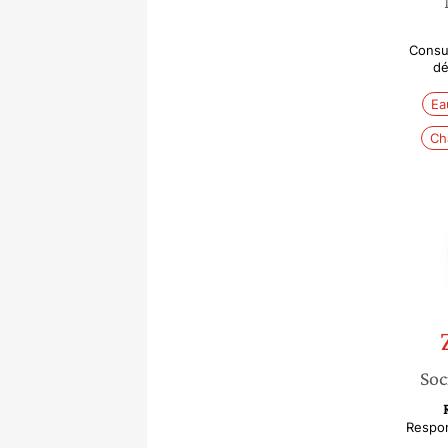
Consul
dé
Ea
Ch
Soc
Respon