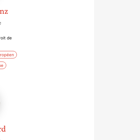
nz
e
roit de
uropéen
ue
rd