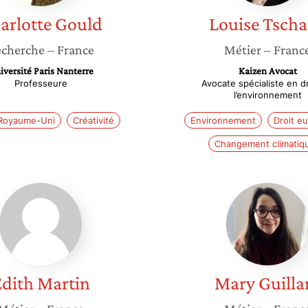
arlotte
Gould
Louise
Tscha
cherche
– France
Métier
– Franc
iversité Paris Nanterre
Kaizen Avocat
Professeure
Avocate spécialiste en d
l’environnement
Royaume-Uni
Créativité
Environnement
Droit e
Changement climatiq
Edith
Mary
Martin
Guillard
dith
Martin
Mary
Guilla