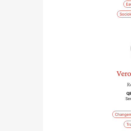
Ea
Sociol
Vero
R
QE
Se
Changem
Tr