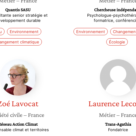
Métier
– France
Métier
– Franc
Quantis SASU
Chercheuse indépenda
tante senior stratégie et
Psychologue-psychothér
veloppement durable
formatrice, conférenc
u
Environnement
Environnement
Changement
angement climatique
Écologie
Zoé
Lauren
Lavocat
Lecoeu
Zoé
Lavocat
Laurence
Lec
iété civile
– France
Métier
– Franc
Réseau Action Climat
Trans-Agathia
sable climat et territoires
Fondatrice