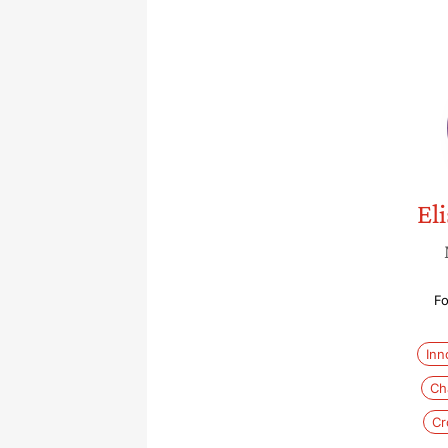
El
Fo
Inn
Ch
Cr