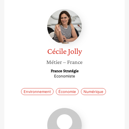
Cécile
Jolly
Cécile
Jolly
Métier
– France
France Stratégie
Economiste
Environnement
Économie
Numérique
Zakia
Ben
Hadj
Naceur-