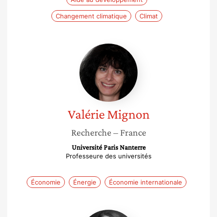
Changement climatique
Climat
Valérie
Mignon
Valérie
Mignon
Recherche
– France
Université Paris Nanterre
Professeure des universités
Économie
Énergie
Économie internationale
Lise