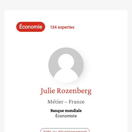
Économie
134 expertes
Julie
Rozenberg
Julie
Rozenberg
Métier
– France
Banque mondiale
Économiste
Aide au développement