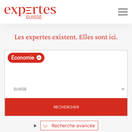
Les expertes existent. Elles sont ici.
R
×
Économie
e
q
P
u
a
y
ê
s
t
RECHERCHER
e
Recherche avancée