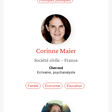
Politiques publiques
Corinne
Maier
Corinne
Maier
Société civile
– France
Chez moi
Ecrivaine, psychanalyste
Famille
Économie
Éducation
Ekrame
Boubtane