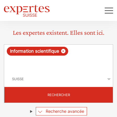
Les expertes existent. Elles sont ici.
R
×
Information scientifique
e
q
P
u
a
y
ê
s
t
RECHERCHER
e
Recherche avancée