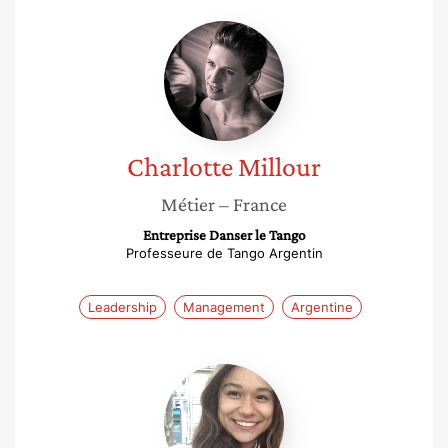
Charlotte
Millour
Charlotte
Millour
Métier
– France
Entreprise Danser le Tango
Professeure de Tango Argentin
Leadership
Management
Argentine
Laura
Muresan-
Vintila