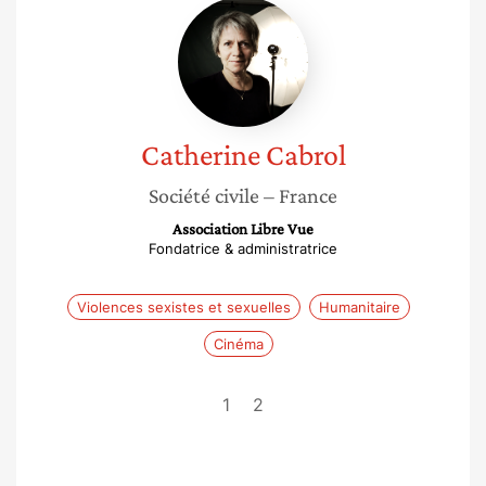
Catherine
Cabrol
Catherine
Cabrol
Société civile
– France
Association Libre Vue
Fondatrice & administratrice
Violences sexistes et sexuelles
Humanitaire
Cinéma
1
2