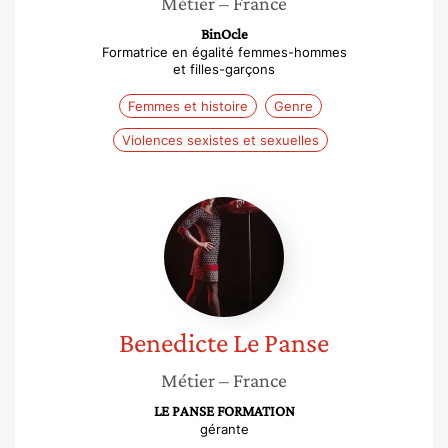
Métier
– France
BinOcle
Formatrice en égalité femmes-hommes
et filles-garçons
Femmes et histoire
Genre
Violences sexistes et sexuelles
Benedicte
Le
Panse
Benedicte
Le Panse
Métier
– France
LE PANSE FORMATION
gérante