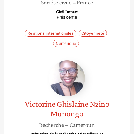
Société civile
– France
Civil Impact
Présidente
Relations internationales
Citoyenneté
Numérique
Victorine
Ghislaine
Nzino
Munongo
Victorine Ghislaine
Nzino
Munongo
Recherche
– Cameroun