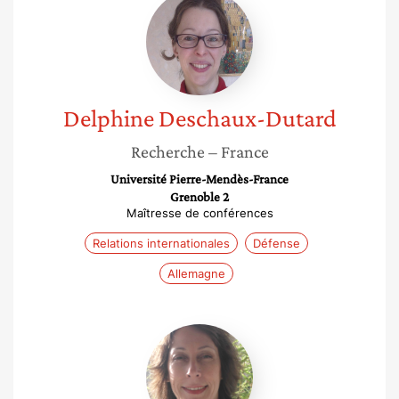
Deschaux-
Dutard
Delphine
Deschaux-Dutard
Recherche
– France
Université Pierre-Mendès-France
Grenoble 2
Maîtresse de conférences
Relations internationales
Défense
Allemagne
Anne
Marchais-
Roubelat