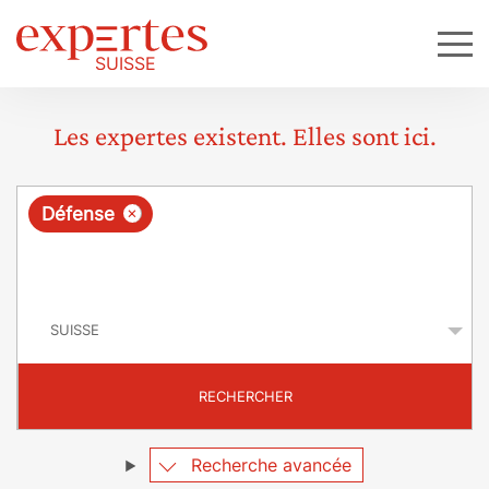
Les expertes existent. Elles sont ici.
R
×
Défense
e
q
P
u
a
y
ê
s
t
RECHERCHER
e
Recherche avancée