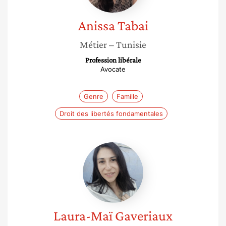
Anissa
Tabai
Métier
– Tunisie
Profession libérale
Avocate
Genre
Famille
Droit des libertés fondamentales
Laura-
Maï
Gaveriaux
Laura-Maï
Gaveriaux