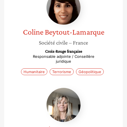
Lamarque
Coline
Beytout-Lamarque
Société civile
– France
Croix-Rouge française
Responsable adjointe / Conseillère
juridique
Humanitaire
Terrorisme
Géopolitique
Lysiane
Metayer