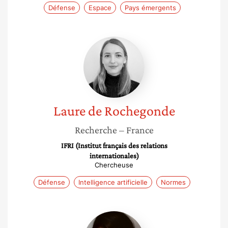
Défense
Espace
Pays émergents
Laure
de
Rochegonde
Laure
de Rochegonde
Recherche
– France
IFRI (Institut français des relations
internationales)
Chercheuse
Défense
Intelligence artificielle
Normes
Coline
Beytout-