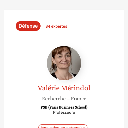
Défense
34 expertes
Valérie
Mérindol
Valérie
Mérindol
Recherche
– France
PSB (Paris Business School)
Professeure
Innovation en entreprise