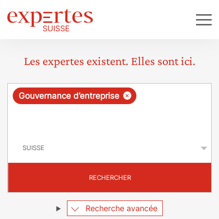
Les expertes existent. Elles sont ici.
R
×
Gouvernance d’entreprise
e
q
P
u
a
y
ê
s
t
RECHERCHER
e
Recherche avancée