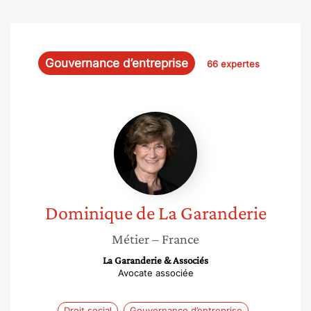
Gouvernance d’entreprise
66 expertes
Dominique
de
La
Garanderie
Dominique
de La Garanderie
Métier
– France
La Garanderie & Associés
Avocate associée
Droit social
Gouvernance d’entreprise