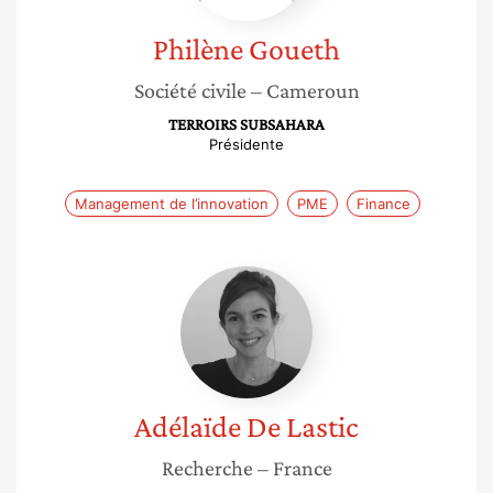
Philène
Goueth
Société civile
– Cameroun
TERROIRS SUBSAHARA
Présidente
Management de l’innovation
PME
Finance
Adélaïde
De
Lastic
Adélaïde
De Lastic
Recherche
– France