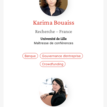
Karima
Bouaiss
Recherche
– France
Université de Lille
Maîtresse de conférences
Banque
Gouvernance d’entreprise
Crowdfunding
Marie-
Laure
Djelic