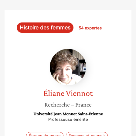
Histoire des femmes
54 expertes
Éliane
Viennot
Éliane
Viennot
Recherche
– France
Université Jean Monnet Saint-Étienne
Professeuse émérite
Études de genre
Femmes et pouvoir