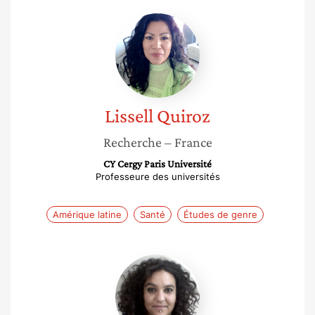
Lissell
Quiroz
Lissell
Quiroz
Recherche
– France
CY Cergy Paris Université
Professeure des universités
Amérique latine
Santé
Études de genre
Nahema
Hanafi