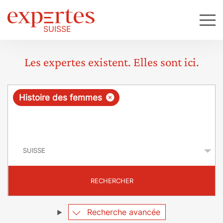
Les expertes existent. Elles sont ici.
R
×
Histoire des femmes
e
q
P
u
a
y
ê
s
t
RECHERCHER
e
Recherche avancée