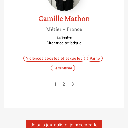
Camille
Mathon
Métier
– France
La Petite
Directrice artistique
Violences sexistes et sexuelles
Parité
Féminisme
1
2
3
Je suis journaliste, je m’accrédite