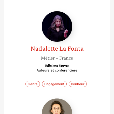
Nadalette
La
Fonta
Nadalette
La Fonta
Métier
– France
Editions Fauves
Auteure et conferenciére
Genre
Engagement
Bonheur
Nathalie
Bitbol-
Saba