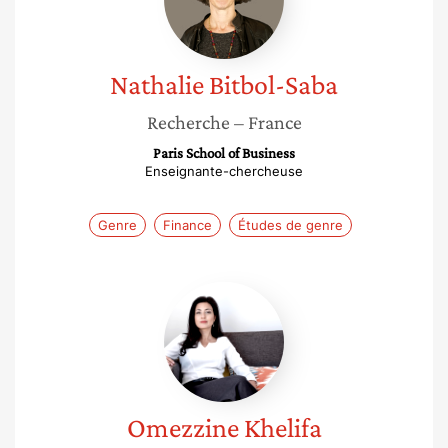
Nathalie
Bitbol-Saba
Recherche
– France
Paris School of Business
Enseignante-chercheuse
Genre
Finance
Études de genre
Omezzine
Khelifa
Omezzine
Khelifa