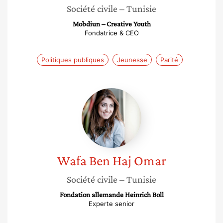
Société civile
– Tunisie
Mobdiun – Creative Youth
Fondatrice & CEO
Politiques publiques
Jeunesse
Parité
Wafa
Ben
Haj
Omar
Wafa
Ben Haj Omar
Société civile
– Tunisie
Fondation allemande Heinrich Boll
Experte senior