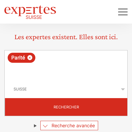
Les expertes existent. Elles sont ici.
R
×
Parité
e
q
P
u
a
y
ê
s
t
RECHERCHER
e
Recherche avancée