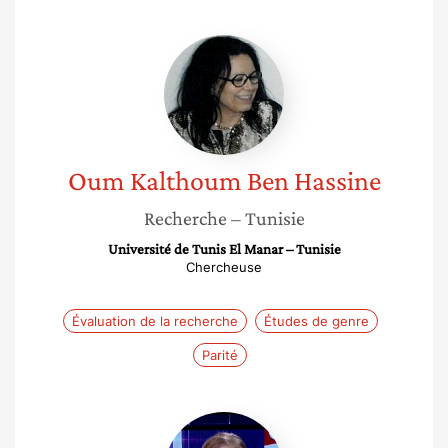
Oum
Kalthoum
Ben
Hassine
Oum Kalthoum
Ben Hassine
Recherche
– Tunisie
Université de Tunis El Manar – Tunisie
Chercheuse
Évaluation de la recherche
Études de genre
Parité
Najet
Zammouri