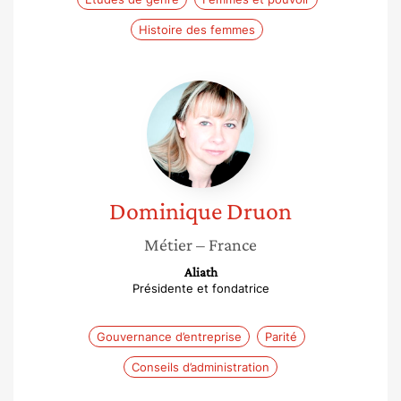
Histoire des femmes
Dominique
Druon
Dominique
Druon
Métier
– France
Aliath
Présidente et fondatrice
Gouvernance d’entreprise
Parité
Conseils d’administration