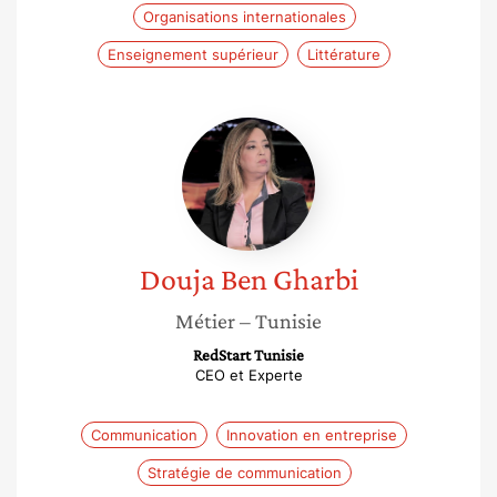
Organisations internationales
Enseignement supérieur
Littérature
Douja
Ben
Gharbi
Douja Ben
Gharbi
Métier
– Tunisie
RedStart Tunisie
CEO et Experte
Communication
Innovation en entreprise
Stratégie de communication