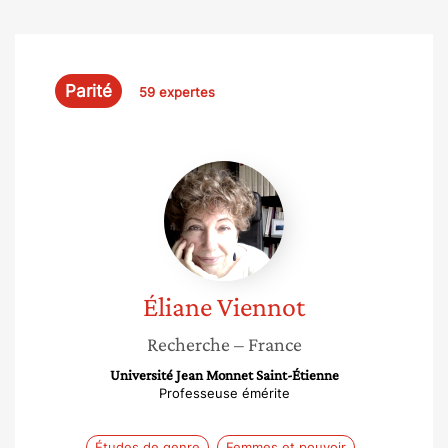
Parité
59 expertes
Éliane
Viennot
Éliane
Viennot
Recherche
– France
Université Jean Monnet Saint-Étienne
Professeuse émérite
Études de genre
Femmes et pouvoir