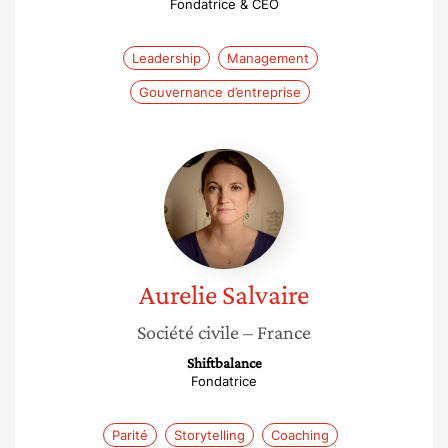
Fondatrice & CEO
Leadership
Management
Gouvernance d’entreprise
Aurelie
Salvaire
Aurelie
Salvaire
Société civile
– France
Shiftbalance
Fondatrice
Parité
Storytelling
Coaching