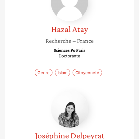
Hazal
Atay
Recherche
– France
Sciences Po Paris
Doctorante
Genre
Islam
Citoyenneté
Joséphine
Delpeyrat
Joséphine
Delpeyrat