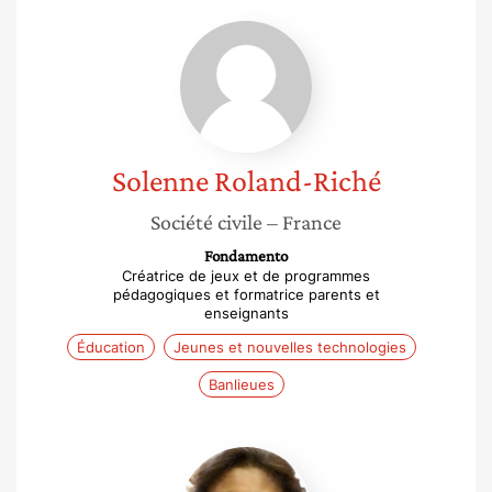
Solenne
Roland-
Riché
Solenne
Roland-Riché
Société civile
– France
Fondamento
Créatrice de jeux et de programmes
pédagogiques et formatrice parents et
enseignants
Éducation
Jeunes et nouvelles technologies
Banlieues
Mireille
Mouéllé