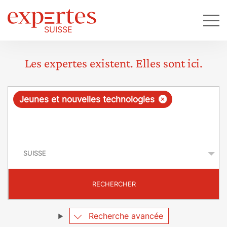
Les expertes existent. Elles sont ici.
R
×
Jeunes et nouvelles technologies
e
q
P
u
a
y
ê
s
t
RECHERCHER
e
Recherche avancée