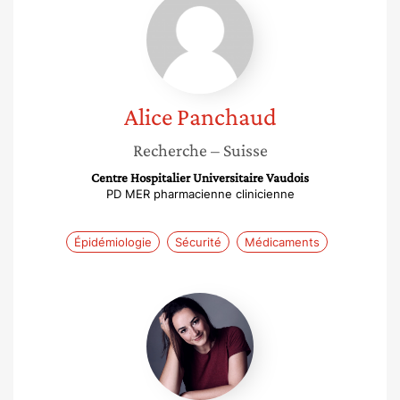
Panchaud
Alice
Panchaud
Recherche
– Suisse
Centre Hospitalier Universitaire Vaudois
PD MER pharmacienne clinicienne
Épidémiologie
Sécurité
Médicaments
Zoë
Dubus