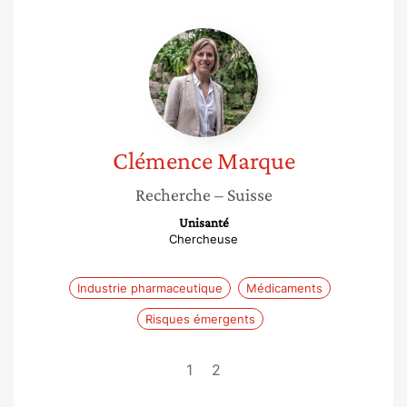
Clémence
Marque
Clémence
Marque
Recherche
– Suisse
Unisanté
Chercheuse
Industrie pharmaceutique
Médicaments
Risques émergents
1
2