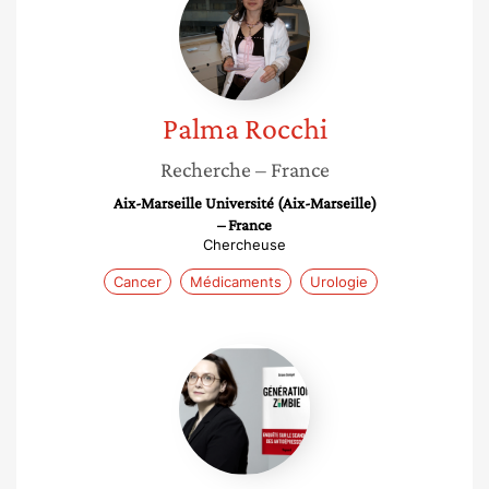
Rocchi
Palma
Rocchi
Recherche
– France
Aix-Marseille Université (Aix-Marseille)
– France
Chercheuse
Cancer
Médicaments
Urologie
Ariane
Denoyel