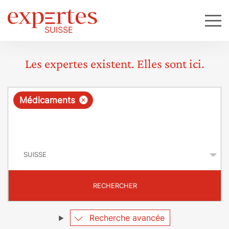
Les expertes existent. Elles sont ici.
R
×
Médicaments
e
q
P
u
a
y
ê
s
t
RECHERCHER
e
Recherche avancée