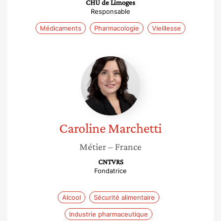
CHU de Limoges
Responsable
Médicaments
Pharmacologie
Vieillesse
Caroline
Marchetti
Caroline
Marchetti
Métier
– France
CNTVRS
Fondatrice
Alcool
Sécurité alimentaire
Industrie pharmaceutique