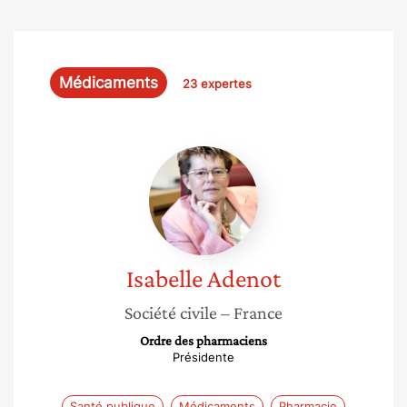
Médicaments
23 expertes
Isabelle
Adenot
Isabelle
Adenot
Société civile
– France
Ordre des pharmaciens
Présidente
Santé publique
Médicaments
Pharmacie