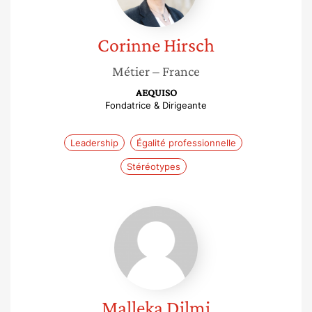
Corinne
Hirsch
Métier
– France
AEQUISO
Fondatrice & Dirigeante
Leadership
Égalité professionnelle
Stéréotypes
Malleka
Dilmi
Malleka
Dilmi