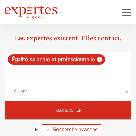
Les expertes existent. Elles sont ici.
R
×
Égalité salariale et professionnelle
e
q
P
u
a
y
ê
s
t
RECHERCHER
e
Recherche avancée