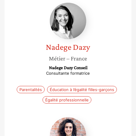
Nadege
Dazy
Nadege
Dazy
Métier
– France
Nadege Dazy Conseil
Consultante formatrice
Parentalités
Éducation à l’égalité filles-garçons
Égalité professionnelle
Elise
Michaud