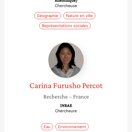
scientifique)
Chercheuse
Géographie
Nature en ville
Représentations sociales
Carina
Furusho
Percot
Carina
Furusho Percot
Recherche
– France
INRAE
Chercheure
Eau
Environnement