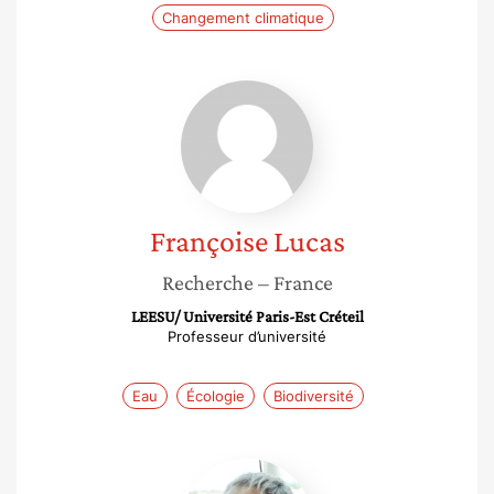
Changement climatique
Françoise
Lucas
Françoise
Lucas
Recherche
– France
LEESU/ Université Paris-Est Créteil
Professeur d’université
Eau
Écologie
Biodiversité
Christiane
Weber