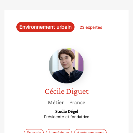
Environnement urbain
23 expertes
Cécile
Diguet
Cécile
Diguet
Métier
– France
Studio Dégel
Présidente et fondatrice
Énergie
Numérique
Aménagement