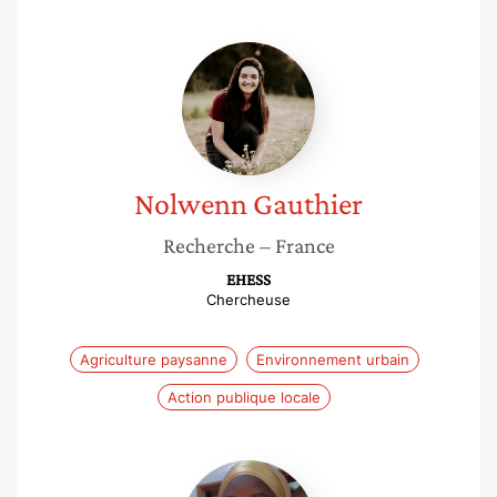
Nolwenn
Gauthier
Nolwenn
Gauthier
Recherche
– France
EHESS
Chercheuse
Agriculture paysanne
Environnement urbain
Action publique locale
Adji
Ndiaye