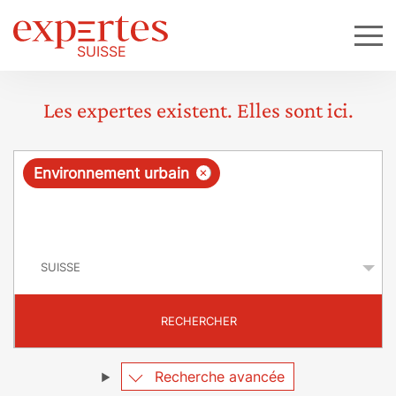
Les expertes existent. Elles sont ici.
R
×
Environnement urbain
e
q
P
u
a
y
ê
s
t
RECHERCHER
e
Recherche avancée