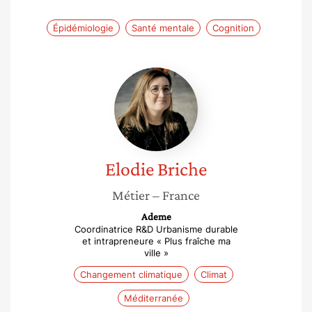
Épidémiologie
Santé mentale
Cognition
Elodie
Briche
Elodie
Briche
Métier
– France
Ademe
Coordinatrice R&D Urbanisme durable
et intrapreneure « Plus fraîche ma
ville »
Changement climatique
Climat
Méditerranée