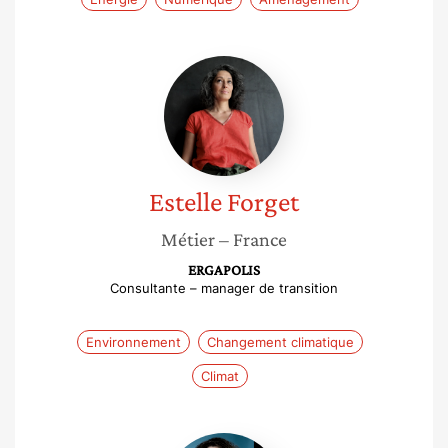
Estelle
Forget
Estelle
Forget
Métier
– France
ERGAPOLIS
Consultante – manager de transition
Environnement
Changement climatique
Climat
Stéphanie