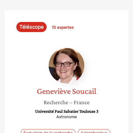
Téléscope
10 expertes
Geneviève
Soucail
Geneviève
Soucail
Recherche
– France
Université Paul Sabatier Toulouse 3
Astronome
Évaluation de la recherche
Astrophysique