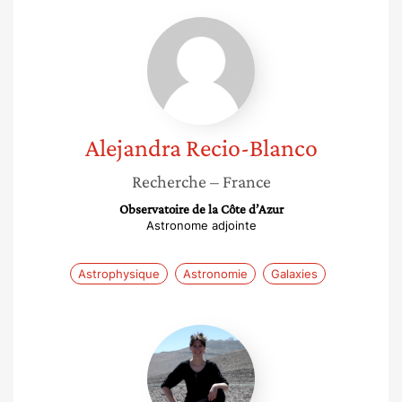
Alejandra
Recio-
Blanco
Alejandra
Recio-Blanco
Recherche
– France
Observatoire de la Côte d’Azur
Astronome adjointe
Astrophysique
Astronomie
Galaxies
Florence
Laurent