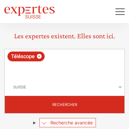
Les expertes existent. Elles sont ici.
R
×
Téléscope
e
q
P
u
a
y
ê
s
t
RECHERCHER
e
Recherche avancée