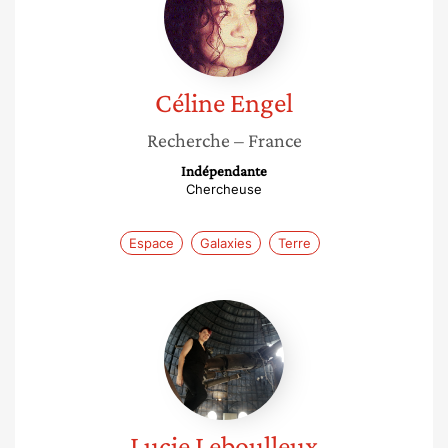
Céline
Engel
Recherche
– France
Indépendante
Chercheuse
Espace
Galaxies
Terre
Lucie
Leboulleux
Lucie
Leboulleux