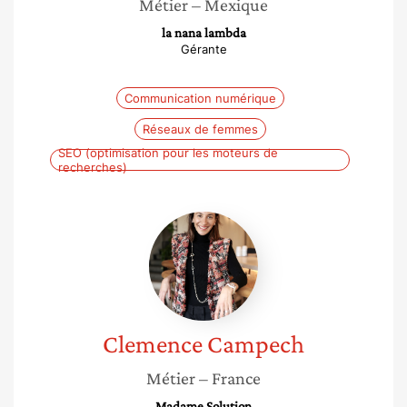
Métier
– Mexique
la nana lambda
Gérante
Communication numérique
Réseaux de femmes
SEO (optimisation pour les moteurs de
recherches)
Clemence
Campech
Clemence
Campech
Métier
– France
Madame Solution