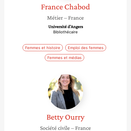
France
Chabod
Métier
– France
Université d’Angers
Bibliothécaire
Femmes et histoire
Emploi des femmes
Femmes et médias
Betty
Ourry
Betty
Ourry
Société civile
– France