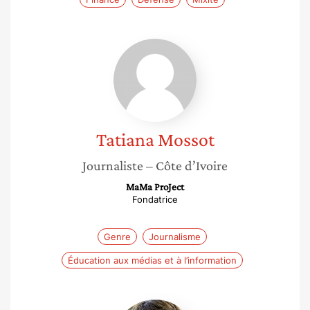
Tatiana
Mossot
Tatiana
Mossot
Journaliste
– Côte d’Ivoire
MaMa ProJect
Fondatrice
Genre
Journalisme
Éducation aux médias et à l’information
Françoise