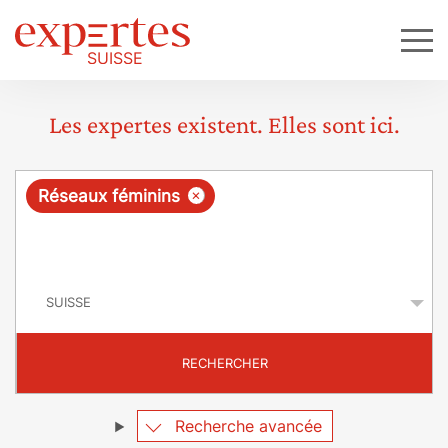
Les expertes existent. Elles sont ici.
R
×
Réseaux féminins
e
q
P
u
a
y
ê
s
t
RECHERCHER
e
Recherche avancée