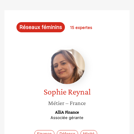
Réseaux féminins
15 expertes
Sophie
Reynal
Sophie
Reynal
Métier
– France
AlliA Finance
Associée gérante
Finance
Défense
Mixité