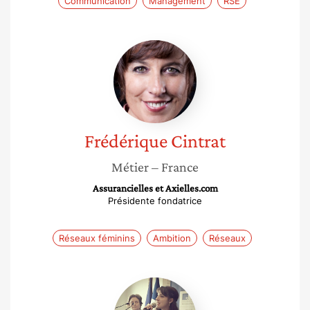
Communication
Management
RSE
Frédérique
Cintrat
Frédérique
Cintrat
Métier
– France
Assurancielles et Axielles.com
Présidente fondatrice
Réseaux féminins
Ambition
Réseaux
Héloïse
Duché