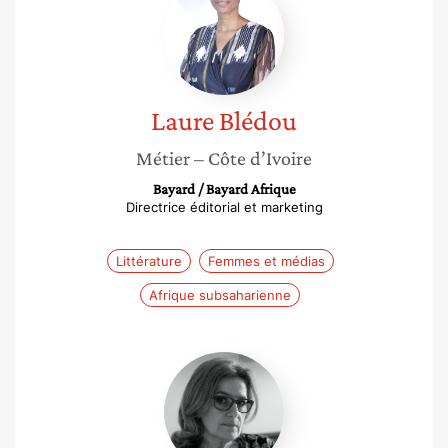
Blédou
Laure
Blédou
Métier
– Côte d’Ivoire
Bayard / Bayard Afrique
Directrice éditorial et marketing
Littérature
Femmes et médias
Afrique subsaharienne
Hélène
Vignal