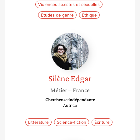
Violences sexistes et sexuelles
Études de genre
Éthique
Silène
Edgar
Silène
Edgar
Métier
– France
Chercheuse indépendante
Autrice
Littérature
Science-fiction
Écriture