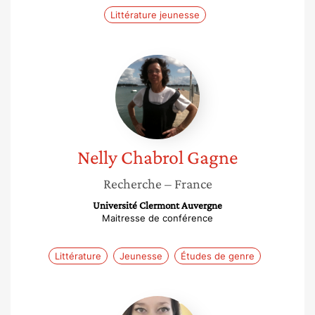
Littérature jeunesse
Nelly
Chabrol
Gagne
Nelly
Chabrol Gagne
Recherche
– France
Université Clermont Auvergne
Maitresse de conférence
Littérature
Jeunesse
Études de genre
Morgane