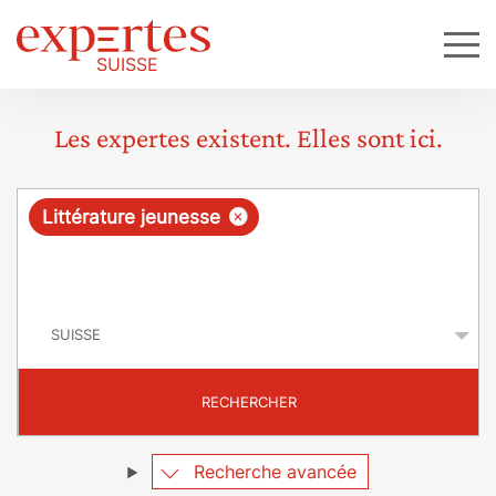
Les expertes existent. Elles sont ici.
R
×
Littérature jeunesse
e
q
P
u
a
y
ê
s
t
RECHERCHER
e
Recherche avancée