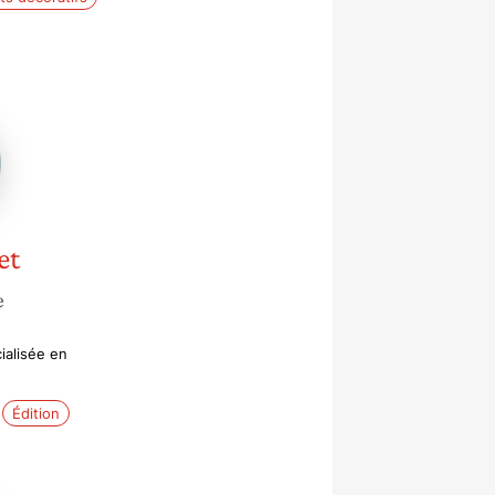
et
e
cialisée en
Édition
te