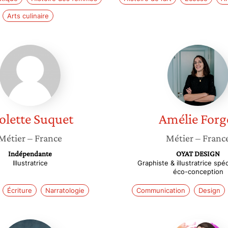
Arts culinaire
Violette
Amélie
Suquet
Forget
olette
Suquet
Amélie
Forg
Métier
– France
Métier
– Franc
Indépendante
OYAT DESIGN
Illustratrice
Graphiste & illustratrice spé
éco-conception
Écriture
Narratologie
Communication
Design
Marie
Charlot