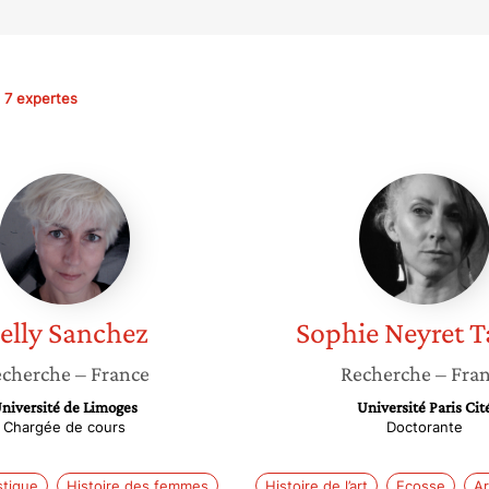
7 expertes
Nelly
Sophie
Sanchez
Neyret
Tassan
elly
Sanchez
Sophie
Neyret T
cherche
– France
Recherche
– Fra
niversité de Limoges
Université Paris Cit
Chargée de cours
Doctorante
stique
Histoire des femmes
Histoire de l’art
Ecosse
Ar