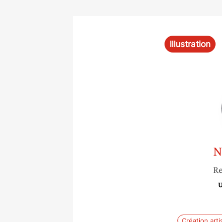
Illustration
N
Re
U
Création arti