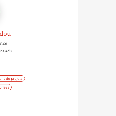
dou
ance
t.e.s du
nt de projets
prises