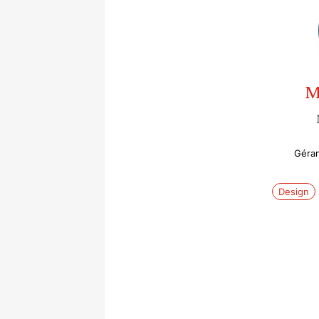
M
Géran
Design