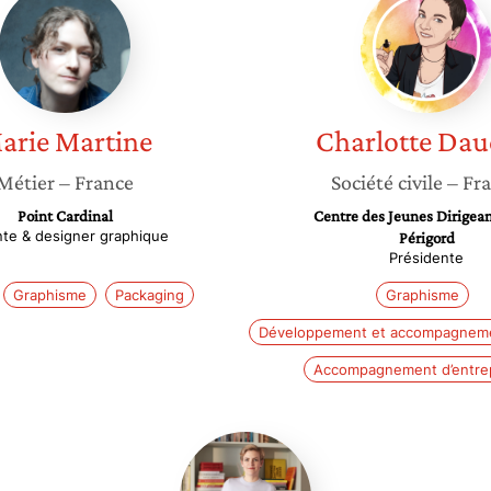
Martine
Daudou
arie
Martine
Charlotte
Dau
Métier
– France
Société civile
– Fr
Point Cardinal
Centre des Jeunes Dirigean
te & designer graphique
Périgord
Présidente
Graphisme
Packaging
Graphisme
Développement et accompagneme
Accompagnement d’entre
Madeleine
Masse