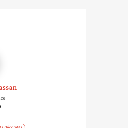
assan
nce
é
ts décoratifs