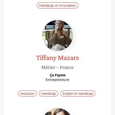
Handicap et innovation
Tiffany
Mazars
Tiffany
Mazars
Métier
– France
Ça Papote
Entrepreneure
Inclusion
Handicap
Emploi et handicap
Diane