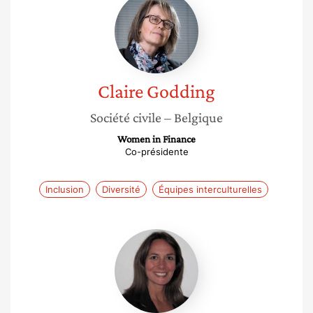
Godding
Claire
Godding
Société civile
– Belgique
Women in Finance
Co-présidente
Inclusion
Diversité
Équipes interculturelles
Gaelle
Redon