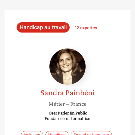
Handicap au travail
12 expertes
Sandra
Painbéni
Sandra
Painbéni
Métier
– France
Oser Parler En Public
Fondatrice et formatrice
Inclusion
Handicap
Emploi et handicap