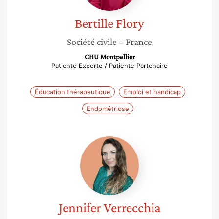
Bertille
Flory
Société civile
– France
CHU Montpellier
Patiente Experte / Patiente Partenaire
Éducation thérapeutique
Emploi et handicap
Endométriose
Jennifer
Verrecchia
Jennifer
Verrecchia