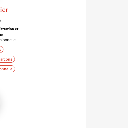
ier
e
stration et
ue
sionnelle
s
-garçons
ionnelle
o