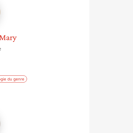
-Mary
e
ogie du genre
se
a