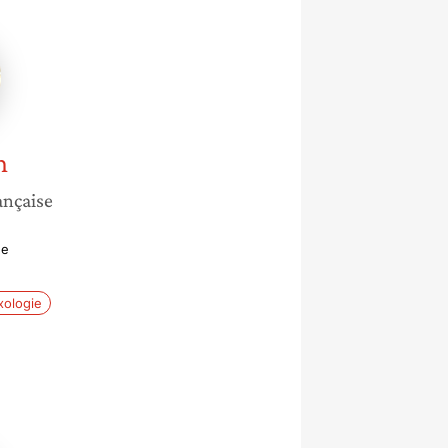
n
ançaise
ne
xologie
e