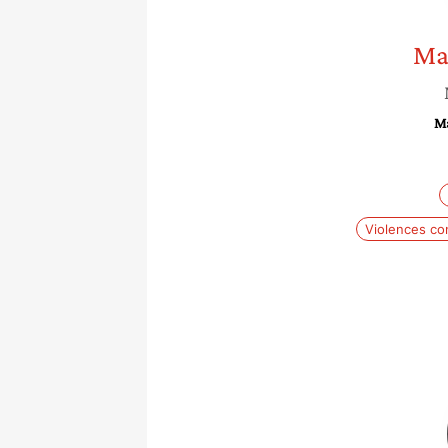
Ma
Ma
Violences co