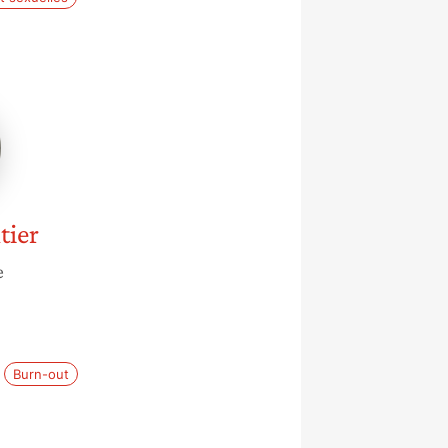
tier
tier
e
Burn-out