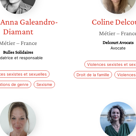
-Anna
Galeandro-
Coline
Delco
Diamant
Métier
– Franc
Métier
– France
Delcourt Avocats
Avocate
Bulles Solidaires
datrice et responsable
Violences sexistes et sex
ces sexistes et sexuelles
Droit de la famille
Violences
ations de genre
Sexisme
Elisabeth
Lucile
Iraola
Bacheli