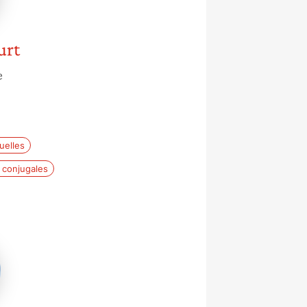
urt
e
uelles
 conjugales
er