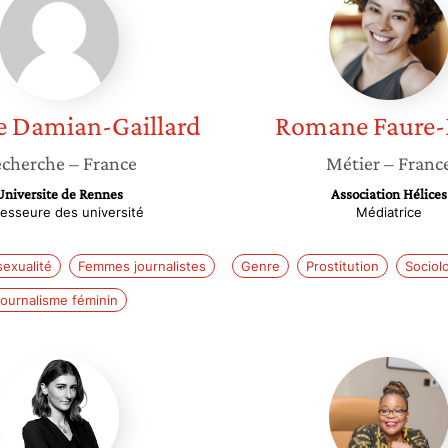
Damian-
Faure-
Gaillard
Mary
e
Damian-Gaillard
Romane
Faure
cherche
– France
Métier
– Franc
Universite de Rennes
Association Hélices
fesseure des université
Médiatrice
sexualité
Femmes journalistes
Genre
Prostitution
Sociol
ournalisme féminin
Mathilde
Françoi
Evenou
Mukuku
Mwamb
Malale