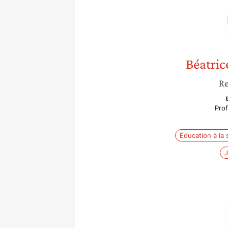
Béatric
Re
Pro
Éducation à la 
J