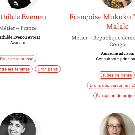
thilde
Evenou
Françoise
Mukuku
Malale
Métier
– France
Métier
– République démo
thilde Evenou Avocat
Avocate
Congo
Amazone advisors
Droit de la presse
Consultante principa
ntre les femmes
Droit pénal
Études de genre
Droits des personnes L
Évaluation de projet
Laure-
Coline
Anna
Delcour
Galeandro-
Diamant