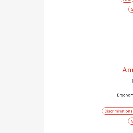
S
An
Ergonome
Discrimination
M