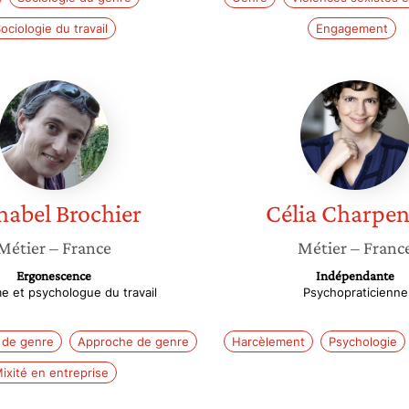
ociologie du travail
Engagement
Annabel
Célia
Brochier
Charpen
nabel
Brochier
Célia
Charpen
Métier
– France
Métier
– Franc
Ergonescence
Indépendante
 et psychologue du travail
Psychopraticienne
s de genre
Approche de genre
Harcèlement
Psychologie
ixité en entreprise