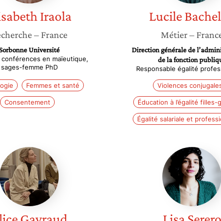
isabeth
Iraola
Lucile
Bachel
cherche
– France
Métier
– Franc
Sorbonne Université
Direction générale de l’admini
 conférences en maïeutique,
de la fonction publiq
sages-femme PhD
Responsable égalité profes
ogie
Femmes et santé
Violences conjugale
Consentement
Éducation à l’égalité filles
Égalité salariale et profess
Alice
Lisa
Gayraud
Serero
lice
Gayraud
Lisa
Serer