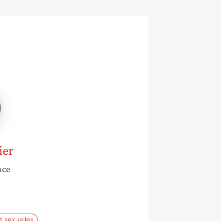
er
nce
t sexuelles