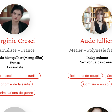
Virginie
Aude
Cresci
Jullien
irginie
Cresci
Aude
Jullie
urnaliste
– France
Métier
– Polynésie fr
 de Montpellier (Montpellier) –
Indépendante
Sexologue clinicien
France
Journaliste
ces sexistes et sexuelles
Relations de couple
Se
conomie de la santé
Confiance en soi
criminations de genre
Béatrice
Roman