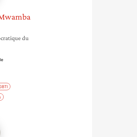
 Mwamba
cratique du
le
GBTI
s
t