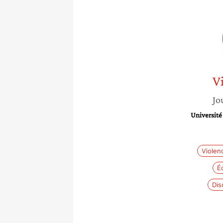
V
Jo
Université
Violen
É
Dis