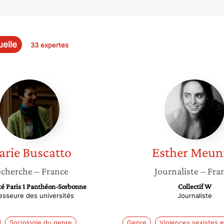
uelle
33 expertes
Marie
Esther
Buscatto
Meunier
arie
Buscatto
Esther
Meuni
cherche
– France
Journaliste
– Fra
té Paris 1 Panthéon-Sorbonne
Collectif W
esseure des universités
Journaliste
Sociologie du genre
Genre
Violences sexistes e