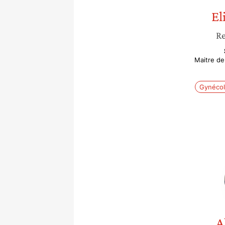
El
Re
Maitre de
Gynécol
A