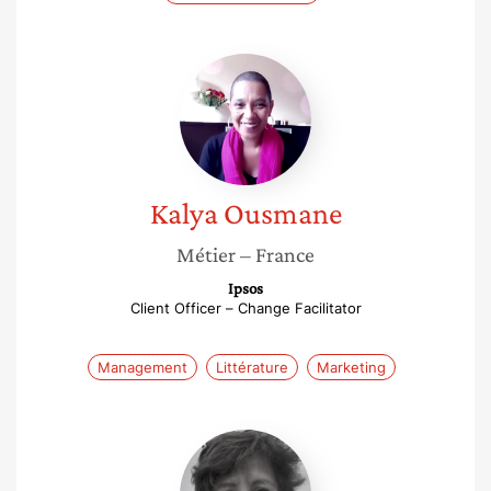
Kalya
Ousmane
Kalya
Ousmane
Métier
– France
Ipsos
Client Officer – Change Facilitator
Management
Littérature
Marketing
Christine
Giovane