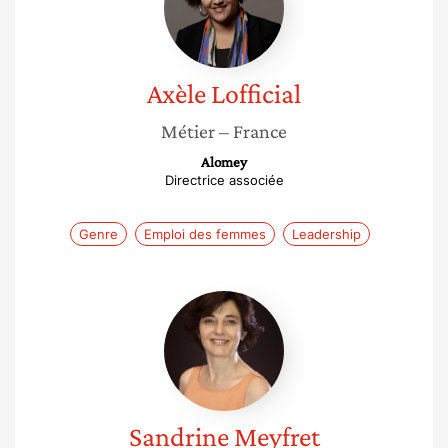
Axèle
Lofficial
Métier
– France
Alomey
Directrice associée
Genre
Emploi des femmes
Leadership
Sandrine
Meyfret
Sandrine
Meyfret