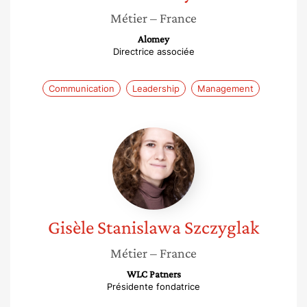
Métier
– France
Alomey
Directrice associée
Communication
Leadership
Management
Gisèle
Stanislawa
Szczyglak
Gisèle Stanislawa
Szczyglak
Métier
– France
WLC Patners
Présidente fondatrice