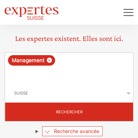
Les expertes existent. Elles sont ici.
R
×
Management
e
q
P
u
a
y
ê
s
t
RECHERCHER
e
Recherche avancée