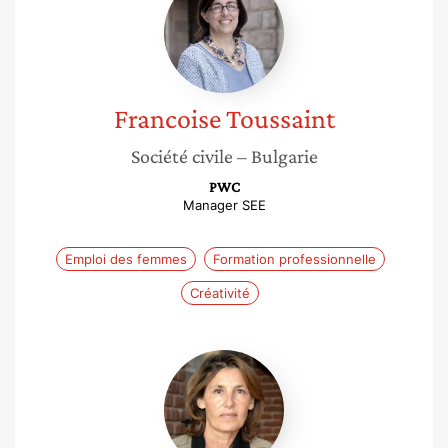
Toussaint
Francoise
Toussaint
Société civile
– Bulgarie
PWC
Manager SEE
Emploi des femmes
Formation professionnelle
Créativité
Anne-
france
Bonnet